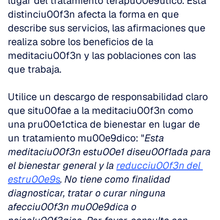
lugar del tratamiento terapu00e9utico. Esta 
distinciu00f3n afecta la forma en que 
describe sus servicios, las afirmaciones que 
realiza sobre los beneficios de la 
meditaciu00f3n y las poblaciones con las 
que trabaja.
Utilice un descargo de responsabilidad claro 
que situ00fae a la meditaciu00f3n como 
una pru00e1ctica de bienestar en lugar de 
un tratamiento mu00e9dico: "
Esta 
meditaciu00f3n estu00e1 diseu00f1ada para 
el bienestar general y la
reducciu00f3n del 
estru00e9s
. No tiene como finalidad 
diagnosticar, tratar o curar ninguna 
afecciu00f3n mu00e9dica o 