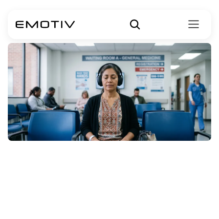
Cómo
crear
y
ofrecer
meditaciones