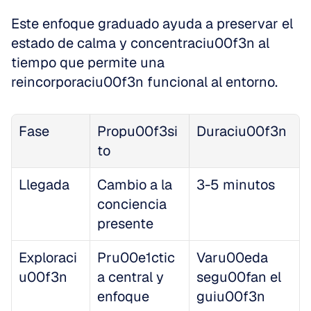
Este enfoque graduado ayuda a preservar el 
estado de calma y concentraciu00f3n al 
tiempo que permite una 
reincorporaciu00f3n funcional al entorno.
Fase
Propu00f3si
Duraciu00f3n
to
Llegada
Cambio a la 
3-5 minutos
conciencia 
presente
Exploraci
Pru00e1ctic
Varu00eda 
u00f3n
a central y 
segu00fan el 
enfoque
guiu00f3n