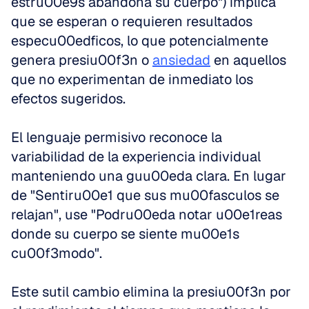
estru00e9s abandona su cuerpo") implica 
que se esperan o requieren resultados 
especu00edficos, lo que potencialmente 
genera presiu00f3n o 
ansiedad
 en aquellos 
que no experimentan de inmediato los 
efectos sugeridos.
El lenguaje permisivo reconoce la 
variabilidad de la experiencia individual 
manteniendo una guu00eda clara. En lugar 
de "Sentiru00e1 que sus mu00fasculos se 
relajan", use "Podru00eda notar u00e1reas 
donde su cuerpo se siente mu00e1s 
cu00f3modo".
Este sutil cambio elimina la presiu00f3n por 