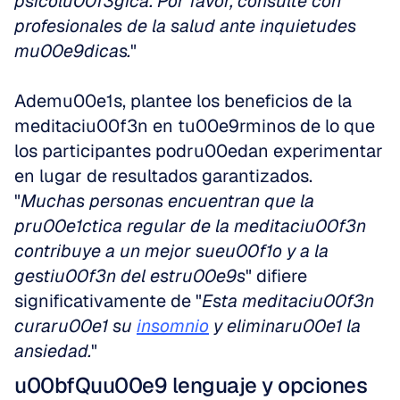
psicolu00f3gica. Por favor, consulte con 
profesionales de la salud ante inquietudes 
mu00e9dicas.
"
Ademu00e1s, plantee los beneficios de la 
meditaciu00f3n en tu00e9rminos de lo que 
los participantes podru00edan experimentar 
en lugar de resultados garantizados. 
"
Muchas personas encuentran que la 
pru00e1ctica regular de la meditaciu00f3n 
contribuye a un mejor sueu00f1o y a la 
gestiu00f3n del estru00e9s
" difiere 
significativamente de "
Esta meditaciu00f3n 
curaru00e1 su
insomnio
y eliminaru00e1 la 
ansiedad.
"
u00bfQuu00e9 lenguaje y opciones 