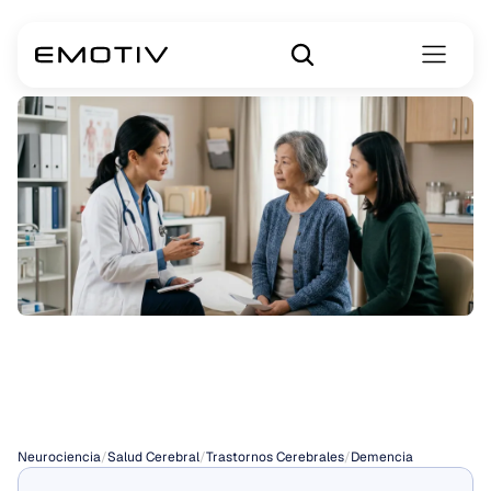
Etapas
de
la
demencia
Neurociencia
/
Salud Cerebral
/
Trastornos Cerebrales
/
Demencia