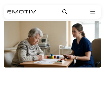
Pruebas
cognitivas
para
la
demencia