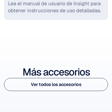
Lea el manual de usuario de Insight para 
obtener instrucciones de uso detalladas.
Ver accesorio
Más accesorios
Ver accesorio
Ver todos los accesorios
Insight Sensor Tips
Ver todos los accesorios
Puntas de repuesto para el sensor
-