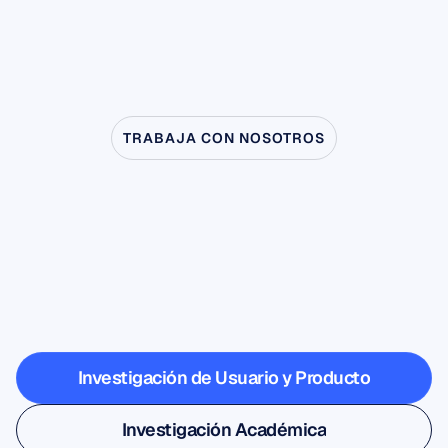
TRABAJA CON NOSOTROS
Descubre
lo
que
es
posible
cuando
la
neurociencia
sale
del
laboratorio
Investigación de Usuario y Producto
Investigación de Usuario y Producto
Investigación Académica