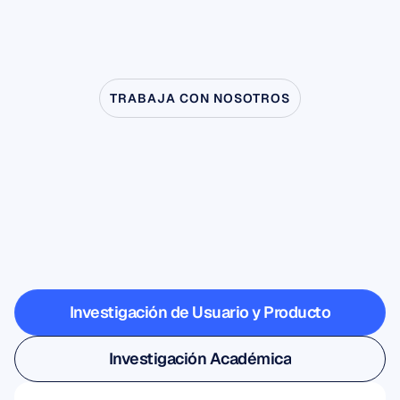
TRABAJA CON NOSOTROS
Descubre
lo
que
es
posible
cuando
la
neurociencia
sale
del
laboratorio
Investigación de Usuario y Producto
Investigación de Usuario y Producto
Investigación Académica
Investigación Académica