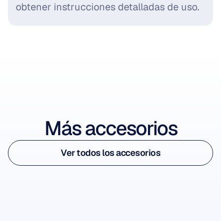
obtener instrucciones detalladas de uso.
Ver accesorio
Más accesorios
Ver accesorio
Ver todos los accesorios
Epoc X Comfort Pads
Ver todos los accesorios
Almohadillas de goma blanda
-