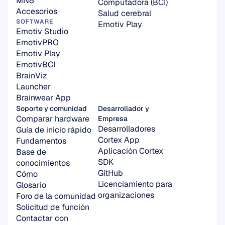
MN8
Computadora (BCI)
Accesorios
Salud cerebral
SOFTWARE
Emotiv Play
Emotiv Studio
EmotivPRO
Emotiv Play
EmotivBCI
BrainViz
Launcher
Brainwear App
Soporte y comunidad
Desarrollador y 
Comparar hardware
Empresa
Desarrolladores
Guía de inicio rápido
Cortex App
Fundamentos
Aplicación Cortex 
Base de 
SDK
conocimientos
GitHub
Cómo
Licenciamiento para 
Glosario
organizaciones
Foro de la comunidad
Solicitud de función
Contactar con 