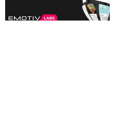
Principales historias de Neurotech de 2021 – 
Avanzar en la 
investigación de la neurociencia más allá del laboratorio
.
Continuando con las primicias del año, lanzamos EmotivLABS, la 
primera plataforma colaborativa en la historia para la investigación en 
neurociencia. Además de ofrecer su valiosa contribución a 
investigaciones científicas revolucionarias desde la comodidad de sus 
propios hogares, nuestra comunidad de propietarios de auriculares EEG 
ganaron dinero en su propio tiempo libre y ¡aprendieron sobre su propio 
cerebro! Por otro lado, los investigadores se conectaron de manera 
virtual con participantes de todo el mundo, lo que permitió obtener 
conclusiones más significativas de un grupo demográfico más amplio, al 
tiempo que se mejoró la diversidad y la representación en la 