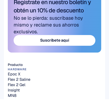
Regístrate en nuestro boletín y 
obtén un 10% de descuento
No se lo pierda: suscríbase hoy 
mismo y reclame sus ahorros 
exclusivos.
Suscríbete aquí
Suscríbete aquí
Producto
HARDWARE
Epoc X
Flex 2 Saline
Flex 2 Gel
Insight
MN8
Accesorios
SOFTWARE