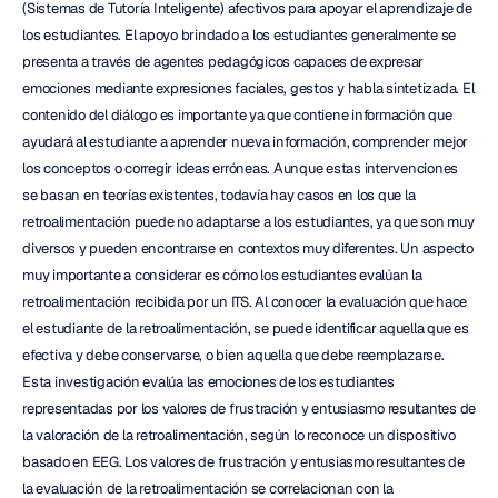
(Sistemas de Tutoría Inteligente) afectivos para apoyar el aprendizaje de 
los estudiantes. El apoyo brindado a los estudiantes generalmente se 
presenta a través de agentes pedagógicos capaces de expresar 
emociones mediante expresiones faciales, gestos y habla sintetizada. El 
contenido del diálogo es importante ya que contiene información que 
ayudará al estudiante a aprender nueva información, comprender mejor 
los conceptos o corregir ideas erróneas. Aunque estas intervenciones 
se basan en teorías existentes, todavía hay casos en los que la 
retroalimentación puede no adaptarse a los estudiantes, ya que son muy 
diversos y pueden encontrarse en contextos muy diferentes. Un aspecto 
muy importante a considerar es cómo los estudiantes evalúan la 
retroalimentación recibida por un ITS. Al conocer la evaluación que hace 
el estudiante de la retroalimentación, se puede identificar aquella que es 
efectiva y debe conservarse, o bien aquella que debe reemplazarse. 
Esta investigación evalúa las emociones de los estudiantes 
representadas por los valores de frustración y entusiasmo resultantes de 
la valoración de la retroalimentación, según lo reconoce un dispositivo 
basado en EEG. Los valores de frustración y entusiasmo resultantes de 
la evaluación de la retroalimentación se correlacionan con la 