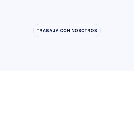
TRABAJA CON NOSOTROS
Vea
lo
que
es
posible
cuando
la
neurociencia
sale
del
laboratorio
Investigación de usuarios y productos
Investigación de usuarios y productos
Investigación académica
Investigación académica