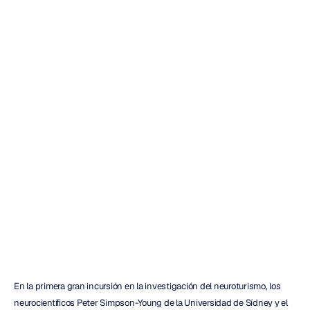
sobre
Neuroturismo
con
la
Oficina
de
Turismo
de
Singapur
Duc
Tran
Actualizado
el
25
may
2017
En la primera gran incursión en la investigación del neuroturismo, los 
neurocientíficos Peter Simpson-Young de la Universidad de Sídney y el 