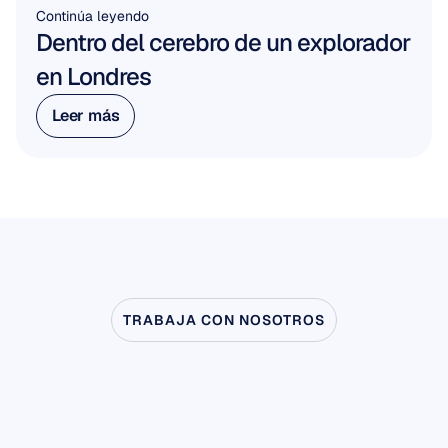
Continúa leyendo
Dentro del cerebro de un explorador 
en Londres
Leer más
Leer más
TRABAJA CON NOSOTROS
Vea
lo
que
es
posible
cuando
la
neurociencia