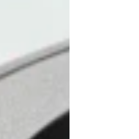
¿Qué
auricu
neuro