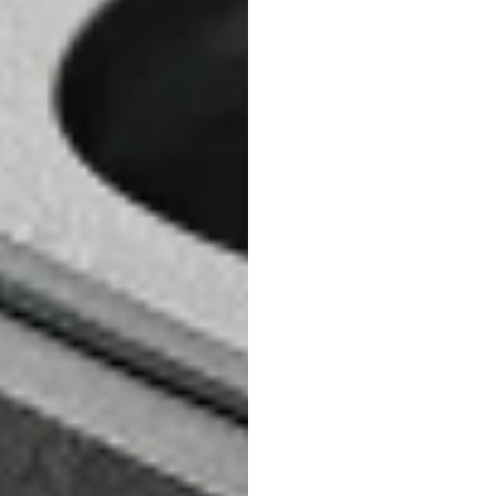
funci
tecno
Emotiv
Actualizado
el