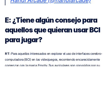
Handi Arcade (@handiarcade)
E: ¿Tiene algún consejo para 
aquellos que quieran usar BCI 
para jugar?
RT:
 Para aquellos interesados en explorar el uso de interfaces cerebro-
computadora (BCI) en los videojuegos, recomiendo encarecidamente 
comenzar con la marca Emotiv. Sus auriculares son conocidos por su 
facilidad de instalación y uso. Además, su software para crear ejercicios 
es intuitivo, lo que lo hace accesible incluso para principiantes.
También sugiero comenzar con juegos que no requieran muchas 
entradas o una concentración intensa, especialmente cuando se trabaja 
con personas que se están iniciando en el uso de BCI. Esto facilitará una 
transición más suave a las experiencias de juego basadas en el 