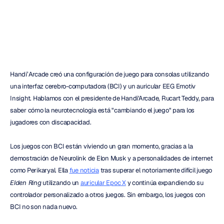
H.B.
Duran
Actualizado
el
10
abr
2024
Handi’Arcade creó una configuración de juego para consolas utilizando 
una interfaz cerebro-computadora (BCI) y un auricular EEG Emotiv 
Insight. Hablamos con el presidente de Handi'Arcade, Rucart Teddy, para 
saber cómo la neurotecnología está "cambiando el juego" para los 
jugadores con discapacidad.
Los juegos con BCI están viviendo un gran momento, gracias a la 
demostración de Neurolink de Elon Musk y a personalidades de internet 
como Perikaryal. Ella 
fue noticia
 tras superar el notoriamente difícil juego 
Elden Ring
 utilizando un 
auricular Epoc X
 y continúa expandiendo su 
controlador personalizado a otros juegos. Sin embargo, los juegos con 
BCI no son nada nuevo.