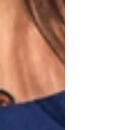
Diade
Softw
Emotiv
Actualizado
el
28