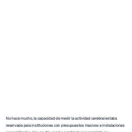
Sistema
de
gorro
para
EEG:
Guía
del
comprador
de
2025
Emotiv
Actualizado
el
11
dic
2025
No hace mucho, la capacidad de medir la actividad cerebral estaba 
reservada para instituciones con presupuestos masivos e instalaciones 