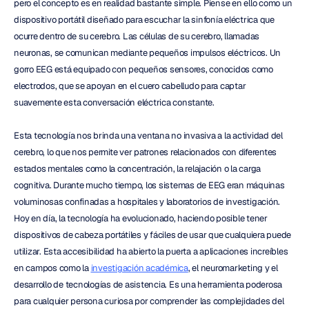
pero el concepto es en realidad bastante simple. Piense en ello como un 
dispositivo portátil diseñado para escuchar la sinfonía eléctrica que 
ocurre dentro de su cerebro. Las células de su cerebro, llamadas 
neuronas, se comunican mediante pequeños impulsos eléctricos. Un 
gorro EEG está equipado con pequeños sensores, conocidos como 
electrodos, que se apoyan en el cuero cabelludo para captar 
suavemente esta conversación eléctrica constante.
Esta tecnología nos brinda una ventana no invasiva a la actividad del 
cerebro, lo que nos permite ver patrones relacionados con diferentes 
estados mentales como la concentración, la relajación o la carga 
cognitiva. Durante mucho tiempo, los sistemas de EEG eran máquinas 
voluminosas confinadas a hospitales y laboratorios de investigación. 
Hoy en día, la tecnología ha evolucionado, haciendo posible tener 
dispositivos de cabeza portátiles y fáciles de usar que cualquiera puede 
utilizar. Esta accesibilidad ha abierto la puerta a aplicaciones increíbles 
en campos como la 
investigación académica
, el neuromarketing y el 
desarrollo de tecnologías de asistencia. Es una herramienta poderosa 
para cualquier persona curiosa por comprender las complejidades del 