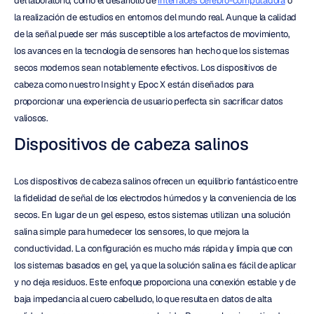
del laboratorio, como el desarrollo de 
interfaces cerebro-computadora
 o 
la realización de estudios en entornos del mundo real. Aunque la calidad 
de la señal puede ser más susceptible a los artefactos de movimiento, 
los avances en la tecnología de sensores han hecho que los sistemas 
secos modernos sean notablemente efectivos. Los dispositivos de 
cabeza como nuestro Insight y Epoc X están diseñados para 
proporcionar una experiencia de usuario perfecta sin sacrificar datos 
valiosos.
Dispositivos de cabeza salinos
Los dispositivos de cabeza salinos ofrecen un equilibrio fantástico entre 
la fidelidad de señal de los electrodos húmedos y la conveniencia de los 
secos. En lugar de un gel espeso, estos sistemas utilizan una solución 
salina simple para humedecer los sensores, lo que mejora la 
conductividad. La configuración es mucho más rápida y limpia que con 
los sistemas basados en gel, ya que la solución salina es fácil de aplicar 
y no deja residuos. Este enfoque proporciona una conexión estable y de 
baja impedancia al cuero cabelludo, lo que resulta en datos de alta 