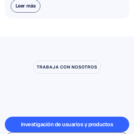
Leer más
Leer más
TRABAJA CON NOSOTROS
Vea
lo
que
es
posible
cuando
la
neurociencia
sale
del
laboratorio
Investigación de usuarios y productos
Investigación de usuarios y productos