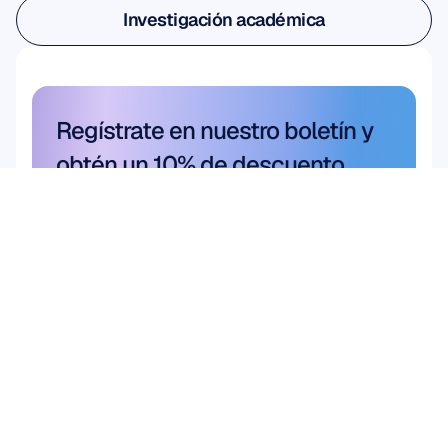
Investigación académica
Investigación académica
Regístrate en nuestro boletín y 
obtén un 10% de descuento
No se lo pierda: suscríbase hoy 
mismo y reclame sus ahorros 
exclusivos.
Suscríbete aquí
Suscríbete aquí
Producto
Soluciones
Investigación 
HARDWARE
Epoc X
académica