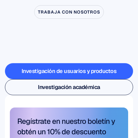
TRABAJA CON NOSOTROS
Vea
lo
que
es
posible
cuando
la
neurociencia
sale
del
laboratorio
Investigación de usuarios y productos
Investigación de usuarios y productos
Investigación académica
Investigación académica
Regístrate en nuestro boletín y 
obtén un 10% de descuento