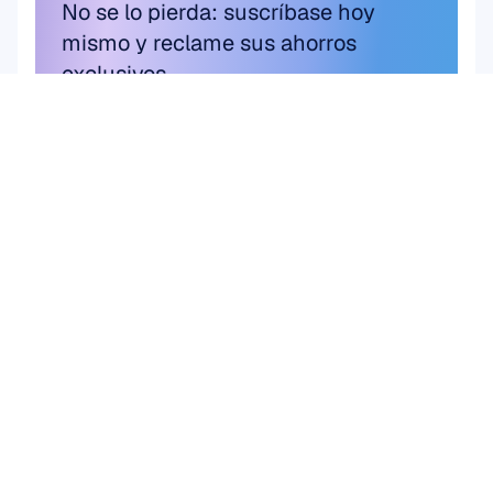
No se lo pierda: suscríbase hoy 
mismo y reclame sus ahorros 
exclusivos.
Suscríbete aquí
Suscríbete aquí
Producto
HARDWARE
Epoc X
Flex 2 Saline
Flex 2 Gel
Insight
MN8
Accesorios
SOFTWARE
Emotiv Studio
EmotivPRO
Emotiv Play