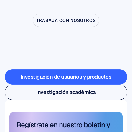
TRABAJA CON NOSOTROS
Vea
lo
que
es
posible
cuando
la
neurociencia
sale
del
laboratorio
Investigación de usuarios y productos
Investigación de usuarios y productos
Investigación académica
Investigación académica
Regístrate en nuestro boletín y 