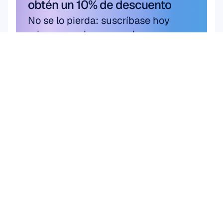
obtén un 10% de descuento
No se lo pierda: suscríbase hoy 
mismo y reclame sus ahorros 
exclusivos.
Suscríbete aquí
Suscríbete aquí
Producto
Soluciones
Investigación 
HARDWARE
Epoc X
académica
Flex 2 Saline
Investigación de 
Flex 2 Gel
usuarios y productos
Insight
Interfaz Cerebro 
MN8
Computadora (BCI)
Accesorios
Salud cerebral
SOFTWARE
Emotiv Play
Emotiv Studio
EmotivPRO