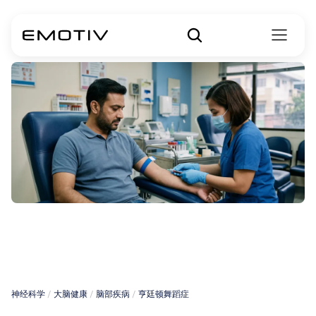
亨廷顿病的基因
筛查
神经科学
 / 
大脑健康
 / 
脑部疾病
 / 
亨廷顿舞蹈症