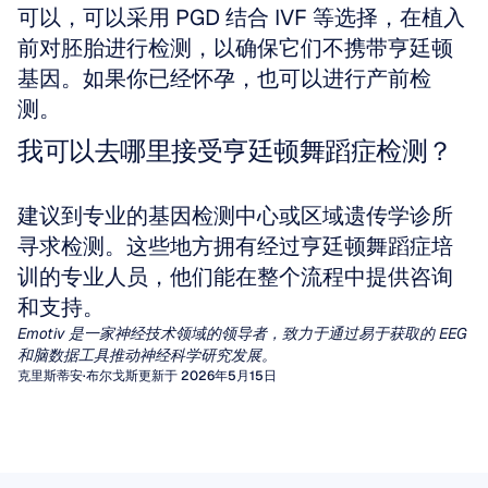
可以，可以采用 PGD 结合 IVF 等选择，在植入
前对胚胎进行检测，以确保它们不携带亨廷顿
基因。如果你已经怀孕，也可以进行产前检
测。
我可以去哪里接受亨廷顿舞蹈症检测？
建议到专业的基因检测中心或区域遗传学诊所
寻求检测。这些地方拥有经过亨廷顿舞蹈症培
训的专业人员，他们能在整个流程中提供咨询
和支持。
Emotiv 是一家神经技术领域的领导者，致力于通过易于获取的 EEG 
和脑数据工具推动神经科学研究发展。
克里斯蒂安·布尔戈斯
更新于 2026年5月15日
定量脑电图 (qEEG)
EEG伪迹
数十年来，临床医生一直依赖于对脑电图 (EEG)
图形的视觉检查来诊断癫痫或脑病。然而，对于
伪影（Artifacts）是由非大脑活动产生的无用信