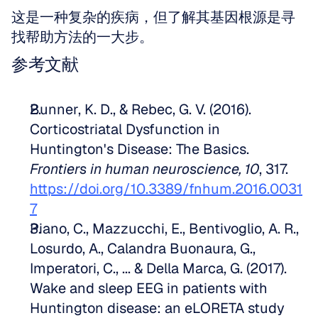
这是一种复杂的疾病，但了解其基因根源是寻
找帮助方法的一大步。
参考文献
Bunner, K. D., & Rebec, G. V. (2016). 
Corticostriatal Dysfunction in 
Huntington's Disease: The Basics. 
Frontiers in human neuroscience, 10
, 317. 
https://doi.org/10.3389/fnhum.2016.0031
7
Piano, C., Mazzucchi, E., Bentivoglio, A. R., 
Losurdo, A., Calandra Buonaura, G., 
Imperatori, C., ... & Della Marca, G. (2017). 
Wake and sleep EEG in patients with 
Huntington disease: an eLORETA study 