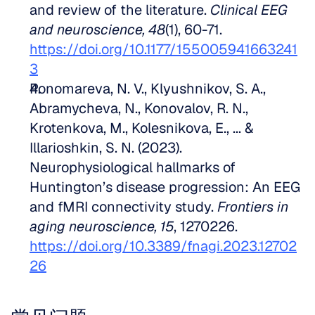
and review of the literature. 
Clinical EEG 
and neuroscience, 48
(1), 60-71. 
https://doi.org/10.1177/155005941663241
3
Ponomareva, N. V., Klyushnikov, S. A., 
Abramycheva, N., Konovalov, R. N., 
Krotenkova, M., Kolesnikova, E., ... & 
Illarioshkin, S. N. (2023). 
Neurophysiological hallmarks of 
Huntington’s disease progression: An EEG 
and fMRI connectivity study. 
Frontiers in 
aging neuroscience, 15
, 1270226. 
https://doi.org/10.3389/fnagi.2023.12702
26