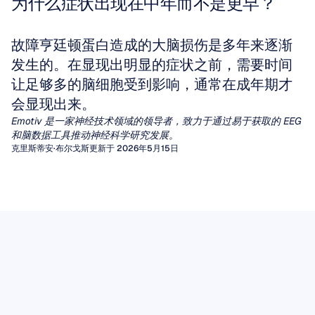
为什么症状出现在中年而不是更早？
故障亨廷顿蛋白造成的大脑损伤是多年来逐渐
发生的。在显现出明显的症状之前，需要时间
让足够多的脑细胞受到影响，通常在成年期才
会显现出来。
Emotiv 是一家神经技术领域的领导者，致力于通过易于获取的 EEG 
和脑数据工具推动神经科学研究发展。
克里斯蒂安·布尔戈斯
更新于 2026年5月15日
定量脑电图 (qEEG)
EEG伪迹
数十年来，临床医生一直依赖于对脑电图 (EEG)
图形的视觉检查来诊断癫痫或脑病。然而，对于
伪影（Artifacts）是由非大脑活动产生的无用信
脑电Mu节律（EEG Mu Rhythm）
广泛的其他神经和精神疾病，肉眼很难提取出一
号，它们会干扰脑电图（EEG）的视觉解读，并
在不同的脑电波中，有一种数十年来一直吸引着
致、有意义的特征模式。
破坏驱动脑机接口或精神状态监测的算法分析。
定量脑电图 (qEEG) 通过应用信号处理算法填补
脑电图数据
神经科学家的关注，因为它似乎处于行动、感知
了这一空白，这些算法将原始波形转换为丰富的
无论您是在为癫痫标记物读取原始脑电图波形，
EEG 数据提供了从头皮测量到的脑电活动的具
和社交理解的交汇处。
阅读文章
数值特征，例如特定频段的功率、连接性度量，
还是在将数据输入机器学习管道，未被检测到的
有时间敏感性的记录。其价值不仅取决于记录本
Mu 节律是一种在感觉运动皮层上记录到的 8-13
以及与规范数据库的统计学对比。
伪影都可能伪装成病理性波形，或引入降低模型
阅读文章
身，还取决于仔细的采集、透明的处理、妥善的
Hz 振荡，每当我们执行一项动作、观察他人执
性能的方差。
本实用现场指南将带您了解两大类脑电图伪影，
存储以及负责任的解读。