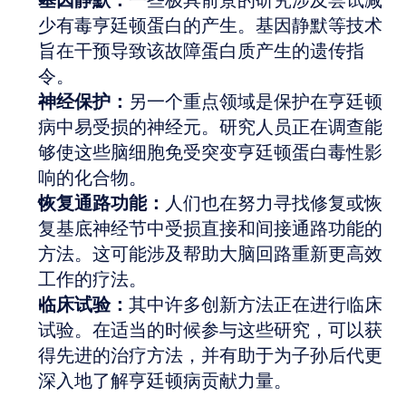
基因静默：
一些极具前景的研究涉及尝试减
少有毒亨廷顿蛋白的产生。基因静默等技术
旨在干预导致该故障蛋白质产生的遗传指
令。
神经保护：
另一个重点领域是保护在亨廷顿
病中易受损的神经元。研究人员正在调查能
够使这些脑细胞免受突变亨廷顿蛋白毒性影
响的化合物。
恢复通路功能：
人们也在努力寻找修复或恢
复基底神经节中受损直接和间接通路功能的
方法。这可能涉及帮助大脑回路重新更高效
工作的疗法。
临床试验：
其中许多创新方法正在进行临床
试验。在适当的时候参与这些研究，可以获
得先进的治疗方法，并有助于为子孙后代更
深入地了解亨廷顿病贡献力量。