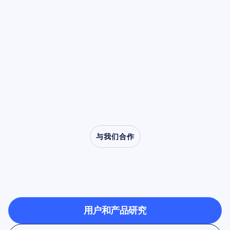
阅读文章
行相同的动作，甚至仅仅是想象执行该动作时，
解释如何识别它们独特的时域特征，并阐述在进
其功率都会降低。这种被称为去同步化的特性，
阅读文章
行任何计算处理之前仍然至关重要的手动清洁步
使 Mu 节律成为模仿、共情以及从口吃到自闭症
骤。
等临床疾病研究中的核心角色。
与我们合作
看看当神经科学走出实
验室时有什么可能
用户和产品研究
用户和产品研究