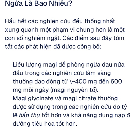
Ngừa Là Bao Nhiêu?
Hầu hết các nghiên cứu đều thống nhất 
xung quanh một phạm vi chung hơn là một 
con số nghiêm ngặt. Các điểm sau đây tóm 
tắt các phát hiện đã được công bố:
Liều lượng magi để phòng ngừa đau nửa 
đầu trong các nghiên cứu lâm sàng 
thường dao động từ \~400 mg đến 600 
mg mỗi ngày (magi nguyên tố).  
Magi glycinate và magi citrate thường 
được sử dụng trong các nghiên cứu do tỷ 
lệ 
hấp thụ
 tốt hơn và khả năng dung nạp ở 
đường tiêu hóa tốt hơn.