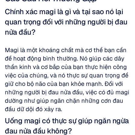
Chính xác magi là gì và tại sao nó lại 
quan trọng đối với những người bị đau 
nửa đầu?
Magi là một khoáng chất mà cơ thể bạn cần 
để hoạt động bình thường. Nó giúp các dây 
thần kinh và cơ bắp của bạn thực hiện công 
việc của chúng, và nó thực sự quan trọng để 
giữ cho bộ não của bạn khỏe mạnh. Đối với 
những người bị đau nửa đầu, việc có đủ magi 
dường như giúp ngăn chặn những cơn đau 
đầu dữ dội đó xảy ra.
Uống magi có thực sự giúp ngăn ngừa 
đau nửa đầu không?