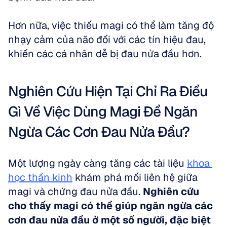
Hơn nữa, việc thiếu magi có thể làm tăng độ 
nhạy cảm của não đối với các tín hiệu đau, 
khiến các cá nhân dễ bị đau nửa đầu hơn.
Nghiên Cứu Hiện Tại Chỉ Ra Điều 
Gì Về Việc Dùng Magi Để Ngăn 
Ngừa Các Cơn Đau Nửa Đầu?
Một lượng ngày càng tăng các tài liệu 
khoa 
học thần kinh
 khám phá mối liên hệ giữa 
magi và chứng đau nửa đầu. 
Nghiên cứu 
cho thấy magi có thể giúp ngăn ngừa các 
cơn đau nửa đầu ở một số người, đặc biệt 