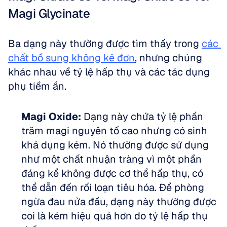
Magi Glycinate
Ba dạng này thường được tìm thấy trong 
các 
chất bổ sung không kê đơn
, nhưng chúng 
khác nhau về tỷ lệ hấp thụ và các tác dụng 
phụ tiềm ẩn.
Magi Oxide:
 Dạng này chứa tỷ lệ phần 
trăm magi nguyên tố cao nhưng có sinh 
khả dụng kém. Nó thường được sử dụng 
như một chất nhuận tràng vì một phần 
đáng kể không được cơ thể hấp thụ, có 
thể dẫn đến rối loạn tiêu hóa. Để phòng 
ngừa đau nửa đầu, dạng này thường được 
coi là kém hiệu quả hơn do tỷ lệ hấp thụ 