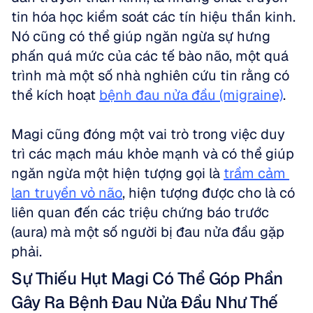
tin hóa học kiểm soát các tín hiệu thần kinh. 
Nó cũng có thể giúp ngăn ngừa sự hưng 
phấn quá mức của các tế bào não, một quá 
trình mà một số nhà nghiên cứu tin rằng có 
thể kích hoạt 
bệnh đau nửa đầu (migraine)
. 
Magi cũng đóng một vai trò trong việc duy 
trì các mạch máu khỏe mạnh và có thể giúp 
ngăn ngừa một hiện tượng gọi là 
trầm cảm 
lan truyền vỏ não
, hiện tượng được cho là có 
liên quan đến các triệu chứng báo trước 
(aura) mà một số người bị đau nửa đầu gặp 
phải.
Sự Thiếu Hụt Magi Có Thể Góp Phần 
Gây Ra Bệnh Đau Nửa Đầu Như Thế 