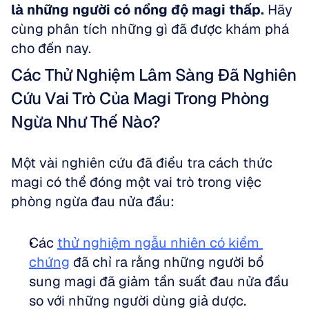
là những người có nồng độ magi thấp.
 Hãy 
cùng phân tích những gì đã được khám phá 
cho đến nay.
Các Thử Nghiệm Lâm Sàng Đã Nghiên 
Cứu Vai Trò Của Magi Trong Phòng 
Ngừa Như Thế Nào?
Một vài nghiên cứu đã điều tra cách thức 
magi có thể đóng một vai trò trong việc 
phòng ngừa đau nửa đầu:
Các 
thử nghiệm ngẫu nhiên có kiểm 
chứng
 đã chỉ ra rằng những người bổ 
sung magi đã giảm tần suất đau nửa đầu 
so với những người dùng giả dược.  