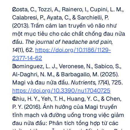
Costa, C., Tozzi, A., Rainero, I., Cupini, L. M., 
Calabresi, P., Ayata, C., & Sarchielli, P. 
(2013). Trầm cảm lan truyền vỏ não như 
một mục tiêu cho các chất chống đau nửa 
đầu. 
The journal of headache and pain, 
14
(1), 62. 
https://doi.org/10.1186/1129-
2377-14-62
Dominguez, L. J., Veronese, N., Sabico, S., 
Al-Daghri, N. M., & Barbagallo, M. (2025). 
Magi và đau nửa đầu. 
Nutrients, 17
(4), 725. 
https://doi.org/10.3390/nu17040725
Chiu, H. Y., Yeh, T. H., Huang, Y. C., & Chen, 
P. Y. (2016). Ảnh hưởng của Magi truyền 
tĩnh mạch và đường uống trong việc giảm 
đau nửa đầu: Phân tích tổng hợp từ các 