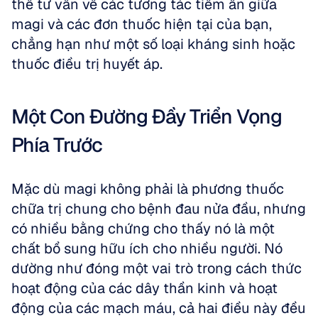
thể tư vấn về các tương tác tiềm ẩn giữa 
magi và các đơn thuốc hiện tại của bạn, 
chẳng hạn như một số loại kháng sinh hoặc 
thuốc điều trị huyết áp.
Một Con Đường Đầy Triển Vọng 
Phía Trước
Mặc dù magi không phải là phương thuốc 
chữa trị chung cho bệnh đau nửa đầu, nhưng 
có nhiều bằng chứng cho thấy nó là một 
chất bổ sung hữu ích cho nhiều người. Nó 
dường như đóng một vai trò trong cách thức 
hoạt động của các dây thần kinh và hoạt 
động của các mạch máu, cả hai điều này đều 