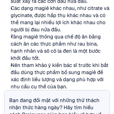
suất xảy ra các cơn đau nửa đầu.
Các dạng magiê khác nhau, như citrate và 
glycinate, được hấp thụ khác nhau và có 
thể mang lại nhiều lợi ích khác nhau cho 
người bị đau nửa đầu.
Tăng magiê thông qua chế độ ăn bằng 
cách ăn các thực phẩm như rau bina, 
hạnh nhân và sô cô la đen là một bước 
khởi đầu tốt.
Nên tham khảo ý kiến bác sĩ trước khi bắt 
đầu dùng thực phẩm bổ sung magiê để 
xác định liều lượng và dạng phù hợp với 
nhu cầu cụ thể của bạn.
Bạn đang đối mặt với những thử thách 
nhận thức hàng ngày? Hãy tìm hiểu 