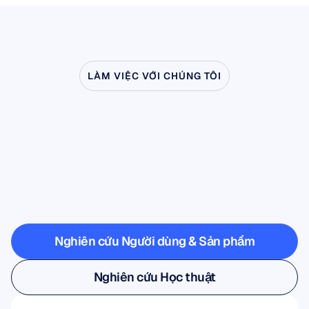
LÀM VIỆC VỚI CHÚNG TÔI
Xem
điều
gì
có
thể
xảy
ra
khi
Khoa
học
Thần
kinh
bước
ra
ngoài
phòng
thí
nghiệm
Nghiên cứu Người dùng & Sản phẩm
Nghiên cứu Người dùng & Sản phẩm
Nghiên cứu Học thuật
Nghiên cứu Học thuật