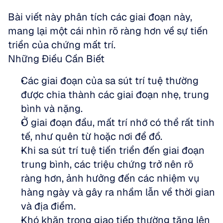
Bài viết này phân tích các giai đoạn này, 
mang lại một cái nhìn rõ ràng hơn về sự tiến 
triển của chứng mất trí.
Những Điều Cần Biết
Các giai đoạn của sa sút trí tuệ thường 
được chia thành các giai đoạn nhẹ, trung 
bình và nặng.
Ở giai đoạn đầu, mất trí nhớ có thể rất tinh 
tế, như quên từ hoặc nơi để đồ.
Khi sa sút trí tuệ tiến triển đến giai đoạn 
trung bình, các triệu chứng trở nên rõ 
ràng hơn, ảnh hưởng đến các nhiệm vụ 
hàng ngày và gây ra nhầm lẫn về thời gian 
và địa điểm.
Khó khăn trong giao tiếp thường tăng lên 