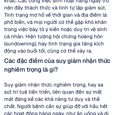
khác. Các công việc sinh hoạt hàng ngày trở 
nên đầy thách thức và tính tự lập giảm sút. 
Tình trạng mơ hồ về thời gian và địa điểm là 
phổ biến, và mọi người có thể gặp khó khăn 
trong việc bày tỏ ý kiến hoặc duy trì vệ sinh 
cá nhân. Hiện tượng hội chứng hoàng hôn 
(sundowning), hay tình trạng gia tăng kích 
động vào buổi tối, cũng có thể xảy ra.
Các đặc điểm của suy giảm nhận thức 
nghiêm trọng là gì?
Suy giảm nhận thức nghiêm trọng, hay sa 
sút trí tuệ tiến triển, liên quan đến sự mất 
mát đáng kể các khả năng tư duy và thể 
chất. Người bệnh cần sự giúp đỡ với hầu hết 
các hoạt động hàng ngày, như ăn uống và di 