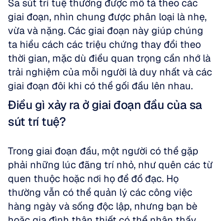
Sa sút trí tuệ thường được mô tả theo các 
giai đoạn, nhìn chung được phân loại là nhẹ, 
vừa và nặng. Các giai đoạn này giúp chúng 
ta hiểu cách các triệu chứng thay đổi theo 
thời gian, mặc dù điều quan trọng cần nhớ là 
trải nghiệm của mỗi người là duy nhất và các 
giai đoạn đôi khi có thể gối đầu lên nhau.
Điều gì xảy ra ở giai đoạn đầu của sa 
sút trí tuệ?
Trong giai đoạn đầu, một người có thể gặp 
phải những lúc đãng trí nhỏ, như quên các từ 
quen thuộc hoặc nơi họ để đồ đạc. Họ 
thường vẫn có thể quản lý các công việc 
hàng ngày và sống độc lập, nhưng bạn bè 
hoặc gia đình thân thiết có thể nhận thấy 