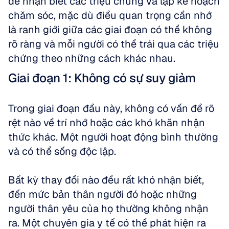
để nhận biết các triệu chứng và lập kế hoạch 
chăm sóc, mặc dù điều quan trọng cần nhớ 
là ranh giới giữa các giai đoạn có thể không 
rõ ràng và mỗi người có thể trải qua các triệu 
chứng theo những cách khác nhau.
Giai đoạn 1: Không có sự suy giảm
Trong giai đoạn đầu này, không có vấn đề rõ 
rệt nào về trí nhớ hoặc các khó khăn nhận 
thức khác. Một người hoạt động bình thường 
và có thể sống độc lập. 
Bất kỳ thay đổi nào đều rất khó nhận biết, 
đến mức bản thân người đó hoặc những 
người thân yêu của họ thường không nhận 
ra. Một chuyên gia y tế có thể phát hiện ra 