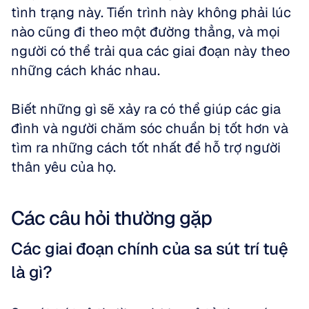
tình trạng này. Tiến trình này không phải lúc 
nào cũng đi theo một đường thẳng, và mọi 
người có thể trải qua các giai đoạn này theo 
những cách khác nhau. 
Biết những gì sẽ xảy ra có thể giúp các gia 
đình và người chăm sóc chuẩn bị tốt hơn và 
tìm ra những cách tốt nhất để hỗ trợ người 
thân yêu của họ. 
Các câu hỏi thường gặp
Các giai đoạn chính của sa sút trí tuệ 
là gì?