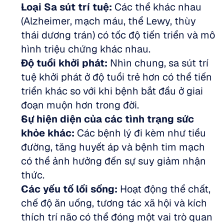
Loại Sa sút trí tuệ:
 Các thể khác nhau 
(Alzheimer, mạch máu, thể Lewy, thùy 
thái dương trán) có tốc độ tiến triển và mô 
hình triệu chứng khác nhau.  
Độ tuổi khởi phát:
 Nhìn chung, sa sút trí 
tuệ khởi phát ở độ tuổi trẻ hơn có thể tiến 
triển khác so với khi bệnh bắt đầu ở giai 
đoạn muộn hơn trong đời.  
Sự hiện diện của các tình trạng sức 
khỏe khác:
 Các bệnh lý đi kèm như tiểu 
đường, tăng huyết áp và bệnh tim mạch 
có thể ảnh hưởng đến sự suy giảm nhận 
thức.  
Các yếu tố lối sống:
 Hoạt động thể chất, 
chế độ ăn uống, tương tác xã hội và kích 
thích trí não có thể đóng một vai trò quan 