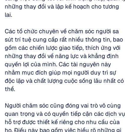
những thay đổi và lập kế hoạch cho tương 
lai. 
Các tổ chức chuyên về chăm sóc người sa 
sút trí tuệ cung cấp rất nhiều thông tin, bao 
gồm các chiến lược giao tiếp, thích ứng với 
những thay đổi về năng lực và khẳng định 
quyền lợi của mình. Các tài nguyên này 
nhằm mục đích giúp mọi người duy trì sự 
độc lập và chất lượng cuộc sống lâu nhất có 
thể.
Người chăm sóc cũng đóng vai trò vô cùng 
quan trọng và có quyền tiếp cận các dịch vụ 
hỗ trợ được thiết kế riêng cho nhu cầu của 
họ. Điều này bao gồm việc hiểu rõ những gì 