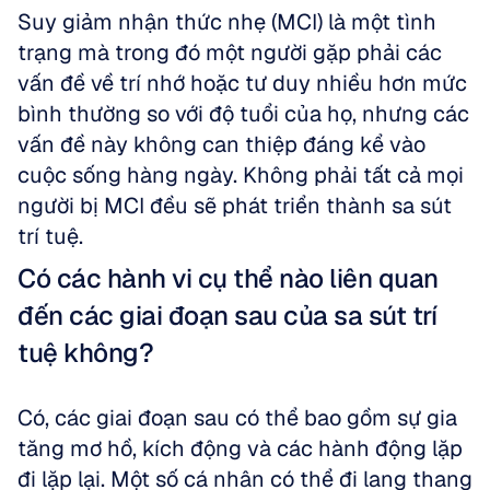
Suy giảm nhận thức nhẹ (MCI) là một tình 
trạng mà trong đó một người gặp phải các 
vấn đề về trí nhớ hoặc tư duy nhiều hơn mức 
bình thường so với độ tuổi của họ, nhưng các 
vấn đề này không can thiệp đáng kể vào 
cuộc sống hàng ngày. Không phải tất cả mọi 
người bị MCI đều sẽ phát triển thành sa sút 
trí tuệ.
Có các hành vi cụ thể nào liên quan 
đến các giai đoạn sau của sa sút trí 
tuệ không?
Có, các giai đoạn sau có thể bao gồm sự gia 
tăng mơ hồ, kích động và các hành động lặp 
đi lặp lại. Một số cá nhân có thể đi lang thang 