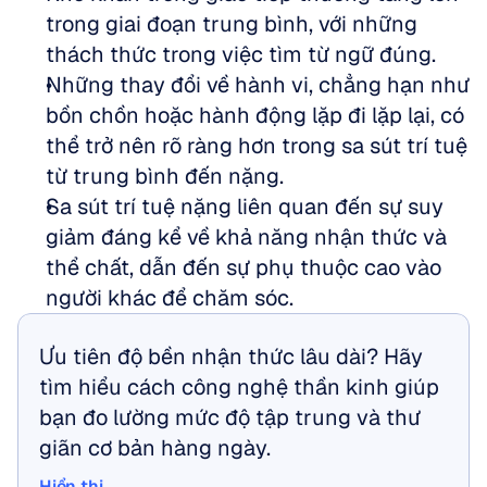
trong giai đoạn trung bình, với những 
thách thức trong việc tìm từ ngữ đúng.
Những thay đổi về hành vi, chẳng hạn như 
bồn chồn hoặc hành động lặp đi lặp lại, có 
thể trở nên rõ ràng hơn trong sa sút trí tuệ 
từ trung bình đến nặng.
Sa sút trí tuệ nặng liên quan đến sự suy 
giảm đáng kể về khả năng nhận thức và 
thể chất, dẫn đến sự phụ thuộc cao vào 
người khác để chăm sóc.
Ưu tiên độ bền nhận thức lâu dài? Hãy 
tìm hiểu cách công nghệ thần kinh giúp 
bạn đo lường mức độ tập trung và thư 
giãn cơ bản hàng ngày.
Hiển thị