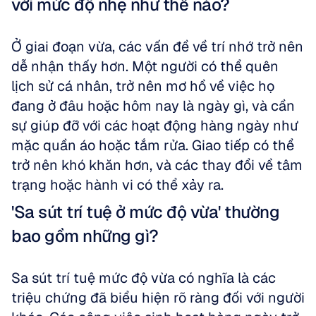
với mức độ nhẹ như thế nào?
Ở giai đoạn vừa, các vấn đề về trí nhớ trở nên 
dễ nhận thấy hơn. Một người có thể quên 
lịch sử cá nhân, trở nên mơ hồ về việc họ 
đang ở đâu hoặc hôm nay là ngày gì, và cần 
sự giúp đỡ với các hoạt động hàng ngày như 
mặc quần áo hoặc tắm rửa. Giao tiếp có thể 
trở nên khó khăn hơn, và các thay đổi về tâm 
trạng hoặc hành vi có thể xảy ra.
'Sa sút trí tuệ ở mức độ vừa' thường 
bao gồm những gì?
Sa sút trí tuệ mức độ vừa có nghĩa là các 
triệu chứng đã biểu hiện rõ ràng đối với người 