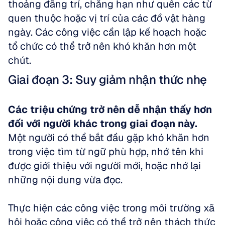
thoảng đãng trí, chẳng hạn như quên các từ 
quen thuộc hoặc vị trí của các đồ vật hàng 
ngày. Các công việc cần lập kế hoạch hoặc 
tổ chức có thể trở nên khó khăn hơn một 
chút.
Giai đoạn 3: Suy giảm nhận thức nhẹ
Các triệu chứng trở nên dễ nhận thấy hơn 
đối với người khác trong giai đoạn này.
Một người có thể bắt đầu gặp khó khăn hơn 
trong việc tìm từ ngữ phù hợp, nhớ tên khi 
được giới thiệu với người mới, hoặc nhớ lại 
những nội dung vừa đọc. 
Thực hiện các công việc trong môi trường xã 
hội hoặc công việc có thể trở nên thách thức 