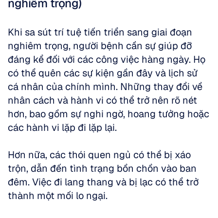
nghiêm trọng)
Khi sa sút trí tuệ tiến triển sang giai đoạn 
nghiêm trọng, người bệnh cần sự giúp đỡ 
đáng kể đối với các công việc hàng ngày. Họ 
có thể quên các sự kiện gần đây và lịch sử 
cá nhân của chính mình. Những thay đổi về 
nhân cách và hành vi có thể trở nên rõ nét 
hơn, bao gồm sự nghi ngờ, hoang tưởng hoặc 
các hành vi lặp đi lặp lại. 
Hơn nữa, các thói quen ngủ có thể bị xáo 
trộn, dẫn đến tình trạng bồn chồn vào ban 
đêm. Việc đi lang thang và bị lạc có thể trở 
thành một mối lo ngại. 