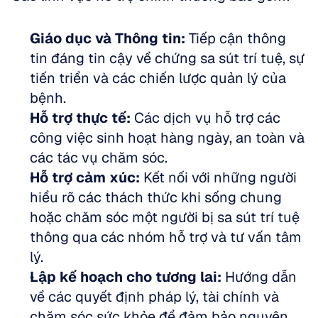
Giáo dục và Thông tin:
 Tiếp cận thông 
tin đáng tin cậy về chứng sa sút trí tuệ, sự 
tiến triển và các chiến lược quản lý của 
bệnh.  
Hỗ trợ thực tế:
 Các dịch vụ hỗ trợ các 
công việc sinh hoạt hàng ngày, an toàn và 
các tác vụ chăm sóc.  
Hỗ trợ cảm xúc:
 Kết nối với những người 
hiểu rõ các thách thức khi sống chung 
hoặc chăm sóc một người bị sa sút trí tuệ 
thông qua các nhóm hỗ trợ và tư vấn tâm 
lý.  
Lập kế hoạch cho tương lai:
 Hướng dẫn 
về các quyết định pháp lý, tài chính và 
chăm sóc sức khỏe để đảm bảo nguyện 