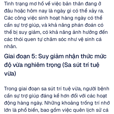
Tình trạng mơ hồ về việc bản thân đang ở 
đâu hoặc hôm nay là ngày gì có thể xảy ra. 
Các công việc sinh hoạt hàng ngày có thể 
cần sự trợ giúp, và khả năng phán đoán có 
thể bị suy giảm, có khả năng ảnh hưởng đến 
các thói quen tự chăm sóc như vệ sinh cá 
nhân. 
Giai đoạn 5: Suy giảm nhận thức mức 
độ vừa nghiêm trọng (Sa sút trí tuệ 
vừa)
Trong giai đoạn sa sút trí tuệ vừa, người bệnh 
cần sự trợ giúp đáng kể hơn đối với các hoạt 
động hàng ngày. Những khoảng trống trí nhớ 
lớn là phổ biến, bao gồm việc quên lịch sử cá 