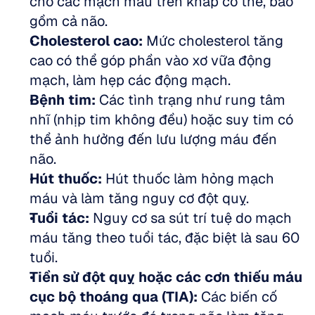
cho các mạch máu trên khắp cơ thể, bao 
gồm cả não.  
Cholesterol cao:
 Mức cholesterol tăng 
cao có thể góp phần vào xơ vữa động 
mạch, làm hẹp các động mạch.  
Bệnh tim:
 Các tình trạng như rung tâm 
nhĩ (nhịp tim không đều) hoặc suy tim có 
thể ảnh hưởng đến lưu lượng máu đến 
não.  
Hút thuốc:
 Hút thuốc làm hỏng mạch 
máu và làm tăng nguy cơ đột quỵ.  
Tuổi tác:
 Nguy cơ sa sút trí tuệ do mạch 
máu tăng theo tuổi tác, đặc biệt là sau 60 
tuổi.  
Tiền sử đột quỵ hoặc các cơn thiếu máu 
cục bộ thoáng qua (TIA):
 Các biến cố 