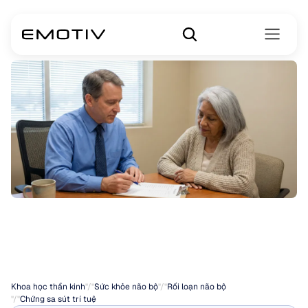
Sa
sút
trí
tuệ
mạch
máu
Khoa học thần kinh
"/"
Sức khỏe não bộ
"/"
Rối loạn não bộ
"/"
Chứng sa sút trí tuệ