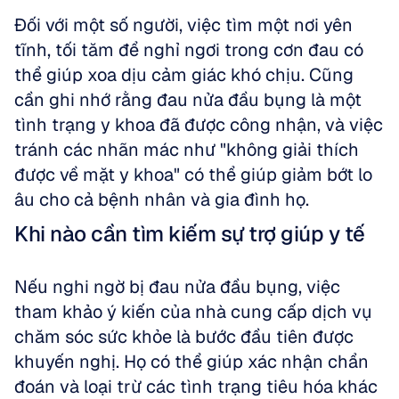
Đối với một số người, việc tìm một nơi yên 
tĩnh, tối tăm để nghỉ ngơi trong cơn đau có 
thể giúp xoa dịu cảm giác khó chịu. Cũng 
cần ghi nhớ rằng đau nửa đầu bụng là một 
tình trạng y khoa đã được công nhận, và việc 
tránh các nhãn mác như "không giải thích 
được về mặt y khoa" có thể giúp giảm bớt lo 
âu cho cả bệnh nhân và gia đình họ.
Khi nào cần tìm kiếm sự trợ giúp y tế
Nếu nghi ngờ bị đau nửa đầu bụng, việc 
tham khảo ý kiến của nhà cung cấp dịch vụ 
chăm sóc sức khỏe là bước đầu tiên được 
khuyến nghị. Họ có thể giúp xác nhận chẩn 
đoán và loại trừ các tình trạng tiêu hóa khác 