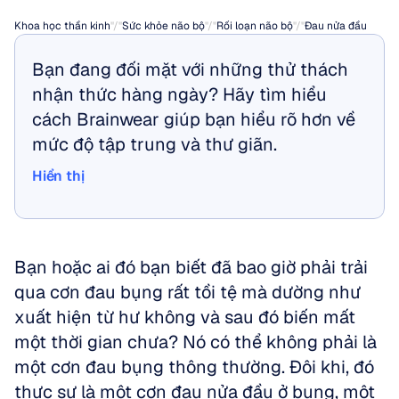
Khoa học thần kinh
"/"
Sức khỏe não bộ
"/"
Rối loạn não bộ
"/"
Đau nửa đầu
Bạn đang đối mặt với những thử thách 
nhận thức hàng ngày? Hãy tìm hiểu 
cách Brainwear giúp bạn hiểu rõ hơn về 
mức độ tập trung và thư giãn.
Hiển thị
Hiển thị
Bạn hoặc ai đó bạn biết đã bao giờ phải trải 
qua cơn đau bụng rất tồi tệ mà dường như 
xuất hiện từ hư không và sau đó biến mất 
một thời gian chưa? Nó có thể không phải là 
một cơn đau bụng thông thường. Đôi khi, đó 
thực sự là một cơn đau nửa đầu ở bụng, một 