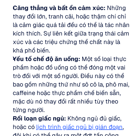
Căng thẳng và bất ổn cảm xúc:
 Những 
thay đổi lớn, tranh cãi, hoặc thậm chí chỉ 
là cảm giác quá tải đều có thể là tác nhân 
kích thích. Sự liên kết giữa trạng thái cảm 
xúc và các triệu chứng thể chất này là 
khá phổ biến.
Yếu tố chế độ ăn uống:
 Một số loại thực 
phẩm hoặc đồ uống có thể đóng một vai 
trò đối với một số người. Điều này có thể 
bao gồm những thứ như sô cô la, phô mai, 
caffeine hoặc thực phẩm chế biến sẵn, 
mặc dù nó thay đổi rất nhiều tùy theo 
từng người.
Rối loạn giấc ngủ:
 Không ngủ đủ giấc, 
hoặc có 
lịch trình giấc ngủ bị gián đoạn
, 
đôi khi có thể gây ra một đợt tấn công.