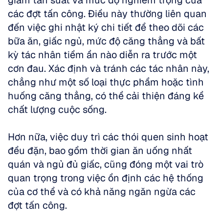
giảm tần suất và mức độ nghiêm trọng của 
các đợt tấn công. Điều này thường liên quan 
đến việc ghi nhật ký chi tiết để theo dõi các 
bữa ăn, giấc ngủ, mức độ căng thẳng và bất 
kỳ tác nhân tiềm ẩn nào diễn ra trước một 
cơn đau. Xác định và tránh các tác nhân này, 
chẳng như một số loại thực phẩm hoặc tình 
huống căng thẳng, có thể cải thiện đáng kể 
chất lượng cuộc sống.
Hơn nữa, việc duy trì các thói quen sinh hoạt 
đều đặn, bao gồm thời gian ăn uống nhất 
quán và ngủ đủ giấc, cũng đóng một vai trò 
quan trọng trong việc ổn định các hệ thống 
của cơ thể và có khả năng ngăn ngừa các 
đợt tấn công.