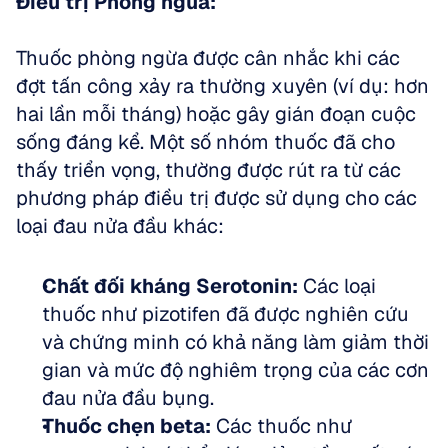
Điều trị Phòng ngừa:
Thuốc phòng ngừa được cân nhắc khi các 
đợt tấn công xảy ra thường xuyên (ví dụ: hơn 
hai lần mỗi tháng) hoặc gây gián đoạn cuộc 
sống đáng kể. Một số nhóm thuốc đã cho 
thấy triển vọng, thường được rút ra từ các 
phương pháp điều trị được sử dụng cho các 
loại đau nửa đầu khác:
Chất đối kháng Serotonin:
 Các loại 
thuốc như pizotifen đã được nghiên cứu 
và chứng minh có khả năng làm giảm thời 
gian và mức độ nghiêm trọng của các cơn 
đau nửa đầu bụng.
Thuốc chẹn beta:
 Các thuốc như 