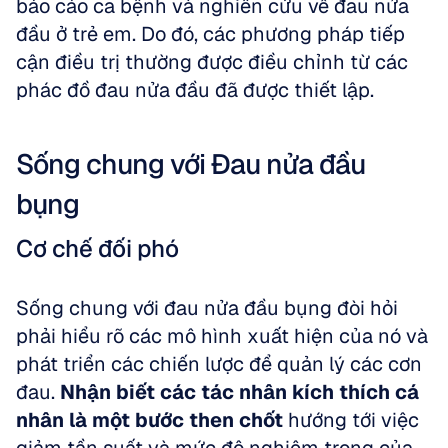
báo cáo ca bệnh và nghiên cứu về đau nửa 
đầu ở trẻ em. Do đó, các phương pháp tiếp 
cận điều trị thường được điều chỉnh từ các 
phác đồ đau nửa đầu đã được thiết lập.
Sống chung với Đau nửa đầu 
bụng
Cơ chế đối phó
Sống chung với đau nửa đầu bụng đòi hỏi 
phải hiểu rõ các mô hình xuất hiện của nó và 
phát triển các chiến lược để quản lý các cơn 
đau. 
Nhận biết các tác nhân kích thích cá 
nhân là một bước then chốt
 hướng tới việc 