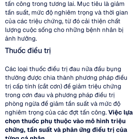
tấn công trong tương lai. Mục tiêu là giảm 
tần suất, mức độ nghiêm trọng và thời gian 
của các triệu chứng, từ đó cải thiện chất 
lượng cuộc sống cho những bệnh nhân bị 
ảnh hưởng.
Thuốc điều trị
Các loại thuốc điều trị đau nửa đầu bụng 
thường được chia thành phương pháp điều 
trị cấp tính (cắt cơn) để giảm triệu chứng 
trong cơn đau và phương pháp điều trị 
phòng ngừa để giảm tần suất và mức độ 
nghiêm trọng của các đợt tấn công. 
Việc lựa 
chọn thuốc phụ thuộc vào mô hình triệu 
chứng, tần suất và phản ứng điều trị của 
từng cá nhân.