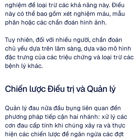
nghiệm để loại trừ các khả năng này. Điều 
này có thể bao gồm xét nghiệm máu, mẫu 
phân hoặc các chẩn đoán hình ảnh.
Tuy nhiên, đối với nhiều người, chẩn đoán 
chủ yếu dựa trên lâm sàng, dựa vào mô hình 
đặc trưng của các triệu chứng và loại trừ các 
bệnh lý khác.
Chiến lược Điều trị và Quản lý
Quản lý đau nửa đầu bụng liên quan đến 
phương pháp tiếp cận hai nhánh: xử lý các 
cơn đau cấp tính khi chúng xảy ra và thực 
hiện các chiến lược để ngăn ngừa các đợt 