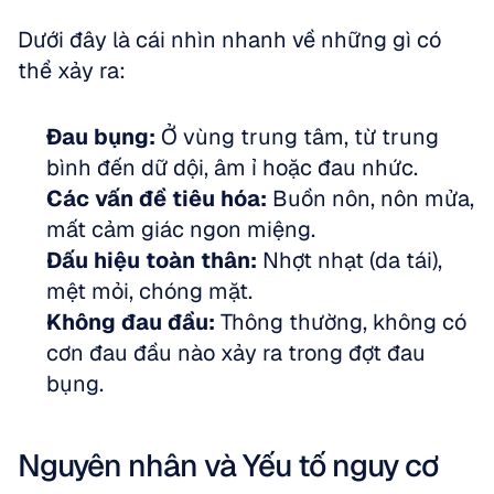
Dưới đây là cái nhìn nhanh về những gì có 
thể xảy ra:
Đau bụng:
 Ở vùng trung tâm, từ trung 
bình đến dữ dội, âm ỉ hoặc đau nhức.
Các vấn đề tiêu hóa:
 Buồn nôn, nôn mửa, 
mất cảm giác ngon miệng.
Dấu hiệu toàn thân:
 Nhợt nhạt (da tái), 
mệt mỏi, chóng mặt.
Không đau đầu:
 Thông thường, không có 
cơn đau đầu nào xảy ra trong đợt đau 
bụng.
Nguyên nhân và Yếu tố nguy cơ