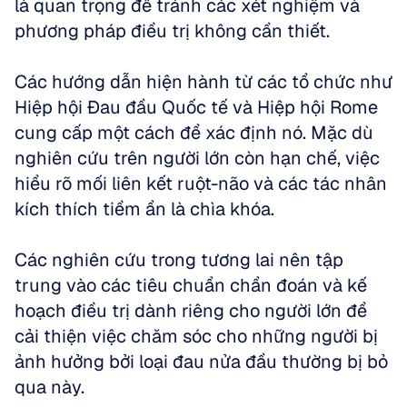
là quan trọng để tránh các xét nghiệm và 
phương pháp điều trị không cần thiết.
Các hướng dẫn hiện hành từ các tổ chức như 
Hiệp hội Đau đầu Quốc tế và Hiệp hội Rome 
cung cấp một cách để xác định nó. Mặc dù 
nghiên cứu trên người lớn còn hạn chế, việc 
hiểu rõ mối liên kết ruột-não và các tác nhân 
kích thích tiềm ẩn là chìa khóa.
Các nghiên cứu trong tương lai nên tập 
trung vào các tiêu chuẩn chẩn đoán và kế 
hoạch điều trị dành riêng cho người lớn để 
cải thiện việc chăm sóc cho những người bị 
ảnh hưởng bởi loại đau nửa đầu thường bị bỏ 
qua này.