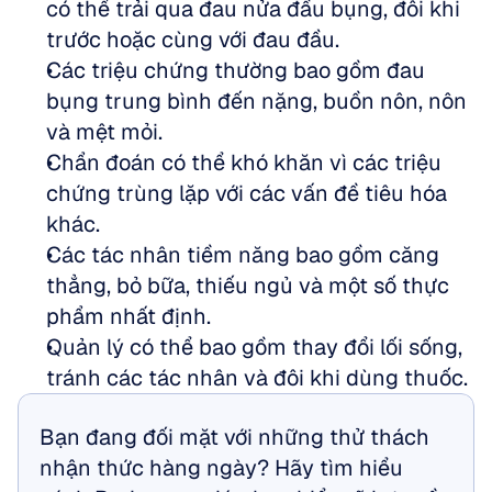
có thể trải qua đau nửa đầu bụng, đôi khi 
trước hoặc cùng với đau đầu.
Các triệu chứng thường bao gồm đau 
bụng trung bình đến nặng, buồn nôn, nôn 
và mệt mỏi.
Chẩn đoán có thể khó khăn vì các triệu 
chứng trùng lặp với các vấn đề tiêu hóa 
khác.
Các tác nhân tiềm năng bao gồm căng 
thẳng, bỏ bữa, thiếu ngủ và một số thực 
phẩm nhất định.
Quản lý có thể bao gồm thay đổi lối sống, 
tránh các tác nhân và đôi khi dùng thuốc.
Bạn đang đối mặt với những thử thách 
nhận thức hàng ngày? Hãy tìm hiểu 