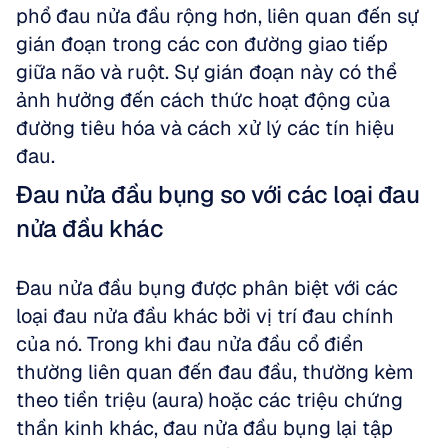
phổ đau nửa đầu rộng hơn, liên quan đến sự 
gián đoạn trong các con đường giao tiếp 
giữa não và ruột. Sự gián đoạn này có thể 
ảnh hưởng đến cách thức hoạt động của 
đường tiêu hóa và cách xử lý các tín hiệu 
đau.
Đau nửa đầu bụng so với các loại đau 
nửa đầu khác
Đau nửa đầu bụng được phân biệt với các 
loại đau nửa đầu khác bởi vị trí đau chính 
của nó. Trong khi đau nửa đầu cổ điển 
thường liên quan đến đau đầu, thường kèm 
theo tiền triệu (aura) hoặc các triệu chứng 
thần kinh khác, đau nửa đầu bụng lại tập 