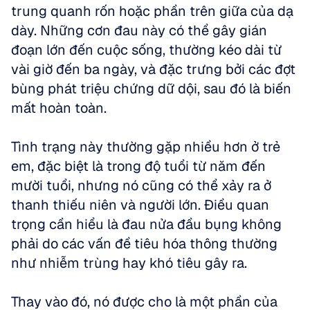
trung quanh rốn hoặc phần trên giữa của dạ 
dày. Những cơn đau này có thể gây gián 
đoạn lớn đến cuộc sống, thường kéo dài từ 
vài giờ đến ba ngày, và đặc trưng bởi các đợt 
bùng phát triệu chứng dữ dội, sau đó là biến 
mất hoàn toàn.
Tình trạng này thường gặp nhiều hơn ở trẻ 
em, đặc biệt là trong độ tuổi từ năm đến 
mười tuổi, nhưng nó cũng có thể xảy ra ở 
thanh thiếu niên và người lớn. Điều quan 
trọng cần hiểu là đau nửa đầu bụng không 
phải do các vấn đề tiêu hóa thông thường 
như nhiễm trùng hay khó tiêu gây ra.
Thay vào đó, nó được cho là một phần của 