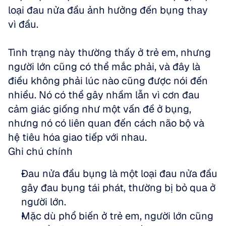
loại đau nửa đầu ảnh hưởng đến bụng thay 
vì đầu.
Tình trạng này thường thấy ở trẻ em, nhưng 
người lớn cũng có thể mắc phải, và đây là 
điều không phải lúc nào cũng được nói đến 
nhiều. Nó có thể gây nhầm lẫn vì cơn đau 
cảm giác giống như một vấn đề ở bụng, 
nhưng nó có liên quan đến cách não bộ và 
hệ tiêu hóa giao tiếp với nhau.
Ghi chú chính
Đau nửa đầu bụng là một loại đau nửa đầu 
gây đau bụng tái phát, thường bị bỏ qua ở 
người lớn.
Mặc dù phổ biến ở trẻ em, người lớn cũng 