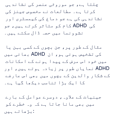
چلتا ہے، جو موروثی عنصر کی نشاندہی 
کرتا ہے۔ مطالعات نے مخصوص جینز کی 
نشاندہی کی ہے جو دماغ کی کیمسٹری اور 
کام کو متاثر کرتے ہیں، جو ADHD کی 
نشوونما میں حصہ ڈال سکتے ہیں۔ 
مثال کے طور پر، جن بچوں کے کسی بہن یا 
بھائی میں ADHD کی تشخیص ہوئی ہو، ان 
میں خود اس مرض کے پیدا ہونے کے امکانات 
نمایاں طور پر زیادہ ہوتے ہیں، اور ADHD 
کے شکار والدین کے بچوں میں بھی اس عارضے 
کا ایک بڑا تناسب دیکھا گیا ہے۔
جینیات کے علاوہ، دوسرے عوامل کے بارے 
میں بھی مانا جاتا ہے کہ وہ خطرے کو 
بڑھاتے ہیں: