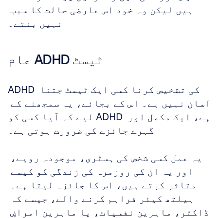
ہیں لیکن وہ خود اس عارضی حالت کا سبب 
نہیں بنتے۔
عام ADHD ٹیسٹ
ADHD کی تشخیص کرنا کسی ایک ٹیسٹ جتنا 
آسان نہیں ہے۔ اس کے بجائے، یہ سمجھنے کے 
لیے کہ آیا کسی کو ADHD ہے، ایک مکمل اور 
گہرے جائزے کی ضرورت ہوتی ہے۔ 
یہ عمل کسی شخص کی ہسٹری، موجودہ رویے، 
اور یہ ان کی روزمرہ کی زندگی کو کیسے 
متاثر کرتے ہیں، اس کا جائزہ لیتا ہے۔ 
ہیلتھ کیئر فراہم کرنے والے، جیسے کہ 
ڈاکٹر، ماہرین نفسیات، یا ماہرین امراضِ 