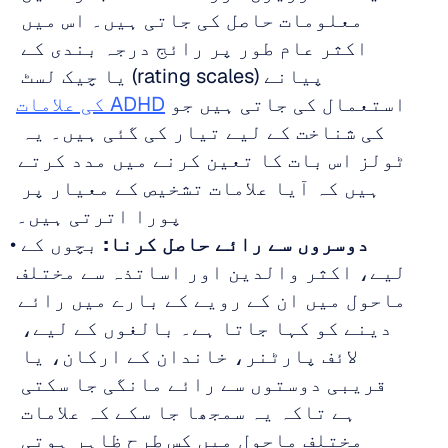
معلومات حاصل کی جاتی ہیں۔ اس میں 
اکثر عام طور پر رائج درجہ بندی کے 
پیانے (rating scales) یا چیک لسٹ 
استعمال کی جاتی ہیں جو 
ADHD کی علامات
کی شناخت کے لیے تیار کی گئی ہیں۔ یہ 
ٹولز اس بات کا تعین کرنے میں مدد کرتے 
ہیں کہ آیا علامات تشخیص کے معیار پر 
پورا اترتی ہیں۔
دوسروں سے رائے حاصل کرنا:
 بچوں کے 
لیے، اکثر والدین اور اساتذہ سے مختلف 
ماحول میں ان کے رویے کے بارے میں رائے 
دینے کو کہا جاتا ہے۔ بالغوں کے لیے، 
لائف پارٹنر، خاندان کے ارکان، یا 
قریبی دوستوں سے رائے مانگی جا سکتی 
ہے تاکہ یہ سمجھا جا سکے کہ علامات 
مختلف ماحول میں کس طرح ظاہر ہوتی 