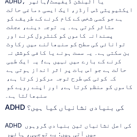
ADHD، یا اٹینشن ڈیفیسٹ/ہائپر 
ایکٹیویٹی ڈس آرڈر، ایک ایسی دماغی حالت 
ہے جو کسی شخص کے کام کرنے کے طریقے کو 
متاثر کرتی ہے۔ یہ توجہ دینے، عجلت 
پسندانہ کاموں کو کنٹرول کرنے اور 
توانائی کی سطح کو سنبھالنے میں رکاوٹ 
بن سکتی ہے۔ یہ سست ہونے یا کافی کوشش نہ 
کرنے کے بارے میں نہیں ہے؛ یہ ایک طبی 
حالت ہے جو اس بات پر اثر انداز ہوتی ہے 
کہ کوئی کس طرح توجہ مرکوز کرتا ہے، 
کاموں کو منظم کرتا ہے، اور اپنے رویے کو 
سنبھالتا ہے۔
ADHD کی بنیادی نشانیاں کیا ہیں؟
ADHD کی اصل نشانیاں تین بنیادی گروہوں 
میں آتی ہیں: بے توجہی، ہائپر 