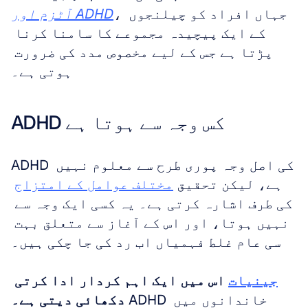
، جہاں افراد کو چیلنجوں 
آٹزم اور ADHD
کے ایک پیچیدہ مجموعے کا سامنا کرنا 
پڑتا ہے جس کے لیے مخصوص مدد کی ضرورت 
ہوتی ہے۔
ADHD کس وجہ سے ہوتا ہے
ADHD کی اصل وجہ پوری طرح سے معلوم نہیں 
ہے، لیکن تحقیق 
مختلف عوامل کے امتزاج
کی طرف اشارہ کرتی ہے۔ یہ کسی ایک وجہ سے 
نہیں ہوتا، اور اس کے آغاز سے متعلق بہت 
سی عام غلط فہمیاں اب رد کی جا چکی ہیں۔
جینیات
 اس میں ایک اہم کردار ادا کرتی 
 ADHD خاندانوں میں 
دکھائی دیتی ہے۔