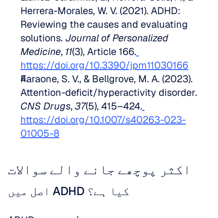
Herrera-Morales, W. V. (2021). ADHD: 
Reviewing the causes and evaluating 
solutions. 
Journal of Personalized 
Medicine
, 
11
(3), Article 166.
https://doi.org/10.3390/jpm11030166
Faraone, S. V., & Bellgrove, M. A. (2023). 
Attention-deficit/hyperactivity disorder. 
CNS Drugs
, 
37
(5), 415–424.
https://doi.org/10.1007/s40263-023-
01005-8
اکثر پوچھے جانے والے سوالات
اصل میں ADHD کیا ہے؟