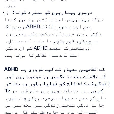
ہیں۔
دوسری بیماریوں کو مسترد کرنا:
 ان 
دیگر بیماریوں اور حالتوں پر غور کرنا 
بھی اہم ہے جو بالکل ADHD جیسی لگ 
سکتی ہیں، جیسے کہ سیکھنے کی معذوری، 
بے چینی، ڈپریشن، یا سننے کے مسائل۔ 
اس تشخیص کا مقصد ADHD کو ان دیگر 
امکانات سے الگ کرنا ہوتا ہے۔
ADHD کے تشخیصی معیار کے لیے ضروری ہے 
کہ علامات متعدد جگہوں پر موجود ہوں اور 
زندگی کے کام کاج کو نمایاں طور پر متاثر 
کریں۔
 یہ علامات بچپن سے، عام طور پر 12 
سال کی عمر سے پہلے موجود ہونی چاہئیں، 
چاہے اس کی تشخیص زندگی میں بعد میں ہی 
کیوں نہ ہو۔ یہ جامع طریقہ کار درست 