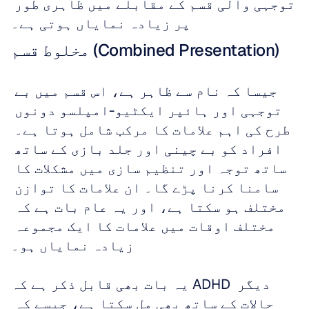
توجہی والی قسم کے مقابلے میں ظاہری طور 
پر زیادہ نمایاں ہوتی ہے۔
مخلوط قسم (Combined Presentation)
جیسا کہ نام سے ظاہر ہے، اس قسم میں بے 
توجہی اور ہائپر ایکٹیو-امپلسو دونوں 
طرح کی اہم علامات کا مرکب شامل ہوتا ہے۔ 
افراد کو بے چینی اور جلد بازی کے ساتھ 
ساتھ توجہ اور تنظیم سازی میں مشکلات کا 
سامنا کرنا پڑے گا۔ ان علامات کا توازن 
مختلف ہو سکتا ہے، اور یہ عام بات ہے کہ 
مختلف اوقات میں علامات کا ایک مجموعہ 
زیادہ نمایاں ہو۔ 
یہ بات بھی قابل ذکر ہے کہ ADHD دیگر 
حالات کے ساتھ بھی مل سکتا ہے، جیسے کہ 