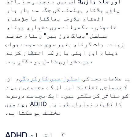
اور جلد بازی):
 اس میں بے چینی سے ہاتھ 
پاؤں ہلانا، بیٹھنے کی جگہ سے بار بار 
اٹھنا، بلاوجہ بھاگنا یا چڑھنا، 
خاموشی سے کھیلنے میں دشواری ہونا، 
مسلسل "بھاگ دوڑ میں" رہنا، حد سے 
زیادہ بات کرنا، بغیر سوچے سمجھے جواب 
دینا، اور اپنی باری کا انتظار کرنے 
میں دشواری شامل ہو سکتی ہے۔
یہ علامات بچے کی 
اسکول میں کارکردگی
، ان 
کے سماجی تعلقات اور ان کے مجموعی رویے 
کو متاثر کر سکتی ہیں۔ ایک بچے سے دوسرے 
بچے میں ADHD کا 
اظہار
 نمایاں طور پر 
مختلف ہو سکتا ہے۔
ADHD کی اقسام