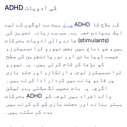
ADHD کی ادویات
دوا
 بہت سے لوگوں کے لیے ADHD کے علاج کا 
ایک بنیادی حصہ ہے۔ سب سے زیادہ تجویز کی 
جانے والی ادویات محرکات (stimulants) 
ہیں، جو دماغ میں بعض نیورو ٹرانسمیٹرز، 
جیسے ڈوپامائن اور نورپائنفرین کی سطح 
کو بڑھا کر کام کرتی ہیں۔ یہ نیورو 
ٹرانسمیٹرز توجہ، ارتکاز، اور جلد بازی 
پر قابو پانے میں کردار ادا کرتے ہیں۔ 
اگرچہ یہ بات عجیب لگ سکتی ہے، لیکن 
محرکات ADHD والے افراد میں توجہ کو 
بہتر بنانے اور عجلت بازی کو کم کرنے میں 
مدد کر سکتے ہیں۔ 