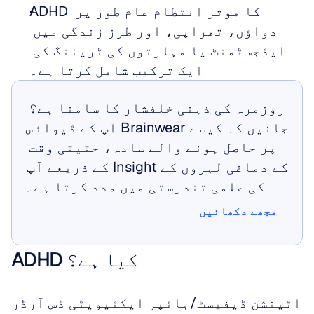
ADHD کا موثر انتظام عام طور پر 
دواؤں، تھراپی، اور طرز زندگی میں 
ایڈجسٹمنٹ یا مہارتوں کی ٹریننگ کی 
ایک ترکیب شامل کرتا ہے۔
روزمرہ کی ذہنی خلفشار کا سامنا ہے؟ 
جانیں کہ کیسے Brainwear آپ کے ڈیوائس 
پر حاصل ہونے والے سادہ، حقیقی وقت 
کے دماغی لہروں کے Insight کے ذریعے آپ 
کی علمی تندرستی میں مدد کرتا ہے۔
مجھے دکھائیں
مجھے دکھائیں
ADHD کیا ہے؟
اٹینشن ڈیفیسٹ/ہائپر ایکٹیویٹی ڈس آرڈر 