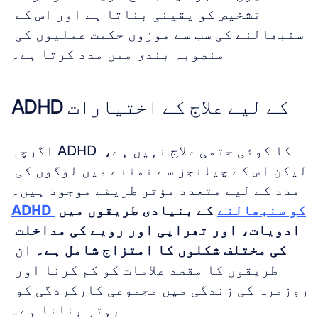
تشخیص کو یقینی بناتا ہے اور اس کے 
سنبھالنے کی سب سے موزوں حکمت عملیوں کی 
منصوبہ بندی میں مدد کرتا ہے۔
ADHD کے لیے علاج کے اختیارات
اگرچہ ADHD کا کوئی حتمی علاج نہیں ہے، 
لیکن اس کے چیلنجز سے نمٹنے میں لوگوں کی 
مدد کے لیے متعدد مؤثر طریقے موجود ہیں۔ 
ADHD کو سنبھالنے
 کے بنیادی طریقوں میں 
ادویات، اور تھراپی اور رویے کی مداخلت 
کی مختلف شکلوں کا امتزاج شامل ہے۔
 ان 
طریقوں کا مقصد علامات کو کم کرنا اور 
روزمرہ کی زندگی میں مجموعی کارکردگی کو 
بہتر بنانا ہے۔