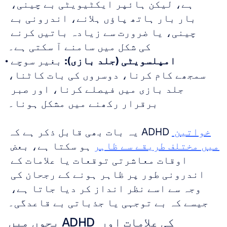
ہے، لیکن ہائپر ایکٹیویٹی بے چینی، 
بار بار ہاتھ پاؤں ہلانے، اندرونی بے 
چینی، یا ضرورت سے زیادہ باتیں کرنے 
کی شکل میں سامنے آ سکتی ہے۔
امپلسویٹی (جلد بازی):
 بغیر سوچے 
سمجھے کام کرنا، دوسروں کی بات کاٹنا، 
جلد بازی میں فیصلے کرنا، اور صبر 
برقرار رکھنے میں مشکل ہونا۔
خواتین 
یہ بات بھی قابل ذکر ہے کہ ADHD 
میں مختلف طریقے سے ظاہر
 ہو سکتا ہے، بعض 
اوقات معاشرتی توقعات یا علامات کے 
اندرونی طور پر ظاہر ہونے کے رجحان کی 
وجہ سے اسے نظر انداز کر دیا جاتا ہے، 
جیسے کہ بے توجہی یا جذباتی بے قاعدگی۔
بچوں میں ADHD کی علامات اور 