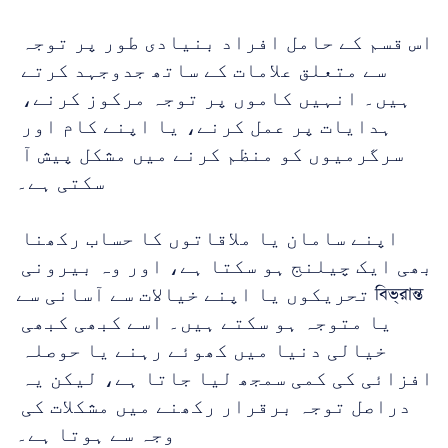
اس قسم کے حامل افراد بنیادی طور پر توجہ 
سے متعلق علامات کے ساتھ جدوجہد کرتے 
ہیں۔ انہیں کاموں پر توجہ مرکوز کرنے، 
ہدایات پر عمل کرنے، یا اپنے کام اور 
سرگرمیوں کو منظم کرنے میں مشکل پیش آ 
سکتی ہے۔ 
اپنے سامان یا ملاقاتوں کا حساب رکھنا 
بھی ایک چیلنج ہو سکتا ہے، اور وہ بیرونی 
تحریکوں یا اپنے خیالات سے آسانی سے বিভ্রান্ত 
یا متوجہ ہو سکتے ہیں۔ اسے کبھی کبھی 
خیالی دنیا میں کھوئے رہنے یا حوصلہ 
افزائی کی کمی سمجھ لیا جاتا ہے، لیکن یہ 
دراصل توجہ برقرار رکھنے میں مشکلات کی 
وجہ سے ہوتا ہے۔