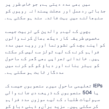
میں بھی مدد دیتی ہے، جو خاص طور پر 
جذباتی ردعمل اور عجلت پسندانہ رویوں کو 
سنبھالنے میں بہت فائدہ مند ہو سکتی ہے۔ 
بچوں کے لیے، والدین کی تربیت جیسے 
مخصوص طریقہ کار دیکھ بھال کرنے والوں 
کو اپنے بچے کی نشوونما اور رویے میں مدد 
فراہم کرنے کے لیے ٹولز سے لیس کر سکتے 
ہیں۔ خاندانی تھراپی بھی گھر کے ماحول 
کو بہتر بنانے اور دباؤ کو کم کرنے میں 
مددگار ثابت ہو سکتی ہے۔ 
تعلیمی ماحول میں، منصوبوں جیسے کہ IEPs 
یا 504 منصوبوں کے ذریعے دی جانے والی 
سہولیات طلباء کے لیے موزوں مدد فراہم 
کر سکتی ہیں۔ مزید برآں، ذہنی دباؤ کو 