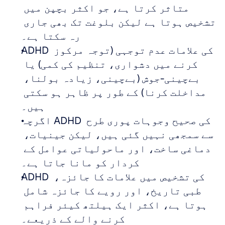
متاثر کرتا ہے، جو اکثر بچپن میں 
تشخیص ہوتا ہے لیکن بلوغت تک بھی جاری 
رہ سکتا ہے۔
ADHD کی علامات عدم توجہی (توجہ مرکوز 
کرنے میں دشواری، تنظیم کی کمی) یا 
بےچینی-جوش (بےچینی، زیادہ بولنا، 
مداخلت کرنا) کے طور پر ظاہر ہو سکتی 
ہیں۔
اگرچہ ADHD کی صحیح وجوہات پوری طرح 
سے سمجھی نہیں گئی ہیں، لیکن جینیات، 
دماغی ساخت، اور ماحولیاتی عوامل کے 
کردار کو مانا جاتا ہے۔
ADHD کی تشخیص میں علامات کا جائزہ، 
طبی تاریخ، اور رویے کا جائزہ شامل 
ہوتا ہے، اکثر ایک ہیلتھ کیئر فراہم 
کرنے والے کے ذریعے۔