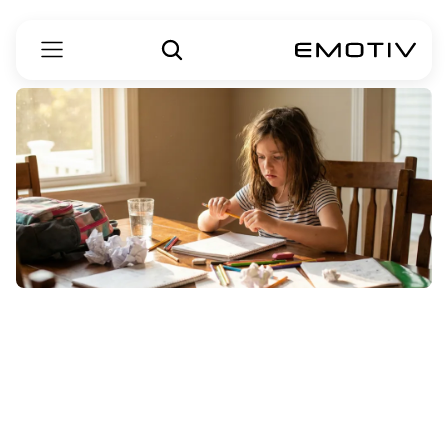
توجہ
کی
کمی
کی
زیادتی
کا
مرض
(Attention-Deficit