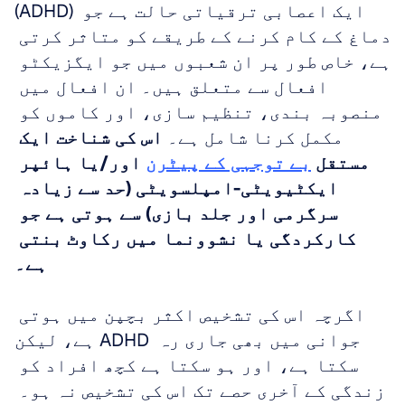
(ADHD) ایک اعصابی ترقیاتی حالت ہے جو 
دماغ کے کام کرنے کے طریقے کو متاثر کرتی 
ہے، خاص طور پر ان شعبوں میں جو ایگزیکٹو 
افعال سے متعلق ہیں۔ ان افعال میں 
منصوبہ بندی، تنظیم سازی، اور کاموں کو 
مکمل کرنا شامل ہے۔ 
اس کی شناخت ایک 
مستقل 
بے توجہی کے پیٹرن
 اور/یا ہائپر 
ایکٹیویٹی-امپلسویٹی (حد سے زیادہ 
سرگرمی اور جلد بازی) سے ہوتی ہے جو 
کارکردگی یا نشوونما میں رکاوٹ بنتی 
ہے۔
اگرچہ اس کی تشخیص اکثر بچپن میں ہوتی 
ہے، لیکن ADHD جوانی میں بھی جاری رہ 
سکتا ہے، اور ہو سکتا ہے کچھ افراد کو 
زندگی کے آخری حصے تک اس کی تشخیص نہ ہو۔ 