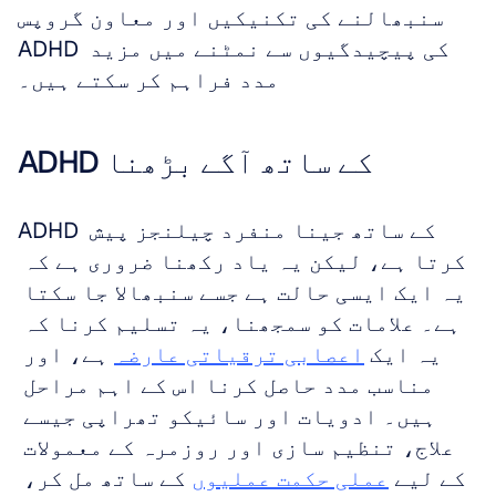
سنبھالنے کی تکنیکیں اور معاون گروپس 
ADHD کی پیچیدگیوں سے نمٹنے میں مزید 
مدد فراہم کر سکتے ہیں۔
ADHD کے ساتھ آگے بڑھنا
ADHD کے ساتھ جینا منفرد چیلنجز پیش 
کرتا ہے، لیکن یہ یاد رکھنا ضروری ہے کہ 
یہ ایک ایسی حالت ہے جسے سنبھالا جا سکتا 
ہے۔ علامات کو سمجھنا، یہ تسلیم کرنا کہ 
یہ ایک 
اعصابی ترقیاتی عارضہ
 ہے، اور 
مناسب مدد حاصل کرنا اس کے اہم مراحل 
ہیں۔ ادویات اور سائیکو تھراپی جیسے 
علاج، تنظیم سازی اور روزمرہ کے معمولات 
کے لیے 
عملی حکمت عملیوں
 کے ساتھ مل کر، 