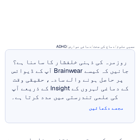
Hyperactivity
ADHD)
-
Disorder
عصبی علوم
/
دماغ کی صحت
/
دماغی عوارض
/
ADHD
روزمرہ کی ذہنی خلفشار کا سامنا ہے؟ 
جانیں کہ کیسے Brainwear آپ کے ڈیوائس 
پر حاصل ہونے والے سادہ، حقیقی وقت 
کے دماغی لہروں کے Insight کے ذریعے آپ 
کی علمی تندرستی میں مدد کرتا ہے۔
مجھے دکھائیں
مجھے دکھائیں