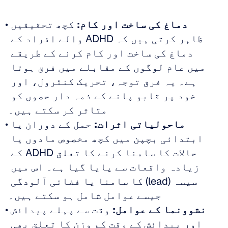
دماغ کی ساخت اور کام:
 کچھ تحقیقیں 
ظاہر کرتی ہیں کہ ADHD والے افراد کے 
دماغ کی ساخت اور کام کرنے کے طریقے 
میں عام لوگوں کے مقابلے میں فرق ہوتا 
ہے۔ یہ فرق توجہ، تحریک کنٹرول، اور 
خود پر قابو پانے کے ذمہ دار حصوں کو 
متاثر کر سکتے ہیں۔
ماحولیاتی اثرات:
 حمل کے دوران یا 
ابتدائی بچپن میں کچھ مخصوص مادوں یا 
حالات کا سامنا کرنے کا تعلق ADHD کے 
زیادہ واقعات سے پایا گیا ہے۔ اس میں 
سیسہ (lead) کا سامنا یا فضائی آلودگی 
جیسے عوامل شامل ہو سکتے ہیں۔
نشوونما کے عوامل:
 وقت سے پہلے پیدائش 
اور پیدائش کے وقت کم وزن کا تعلق بھی 