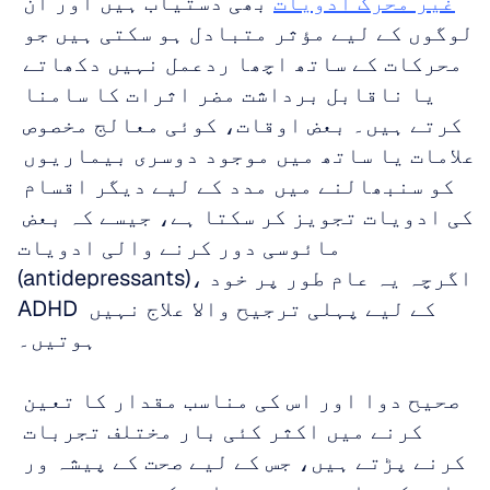
غیر محرک ادویات
 بھی دستیاب ہیں اور ان 
لوگوں کے لیے مؤثر متبادل ہو سکتی ہیں جو 
محرکات کے ساتھ اچھا ردعمل نہیں دکھاتے 
یا ناقابل برداشت مضر اثرات کا سامنا 
کرتے ہیں۔ بعض اوقات، کوئی معالج مخصوص 
علامات یا ساتھ میں موجود دوسری بیماریوں 
کو سنبھالنے میں مدد کے لیے دیگر اقسام 
کی ادویات تجویز کر سکتا ہے، جیسے کہ بعض 
مائوسی دور کرنے والی ادویات 
(antidepressants)، اگرچہ یہ عام طور پر خود 
ADHD کے لیے پہلی ترجیح والا علاج نہیں 
ہوتیں۔ 
صحیح دوا اور اس کی مناسب مقدار کا تعین 
کرنے میں اکثر کئی بار مختلف تجربات 
کرنے پڑتے ہیں، جس کے لیے صحت کے پیشہ ور 