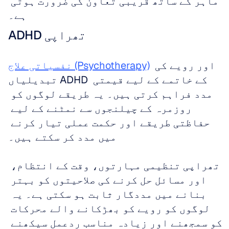
ماہر کے ساتھ قریبی تعاون کی ضرورت ہوتی 
ہے۔
ADHD تھراپی
 اور رویے کی 
نفسیاتی علاج (Psychotherapy)
تبدیلیاں ADHD کے خاتمے کے لیے قیمتی 
مدد فراہم کرتی ہیں۔ یہ طریقے لوگوں کو 
روزمرہ کے چیلنجوں سے نمٹنے کے لیے 
حفاظتی طریقے اور حکمت عملی تیار کرنے 
میں مدد کر سکتے ہیں۔ 
تھراپی تنظیمی مہارتوں، وقت کے انتظام، 
اور مسائل حل کرنے کی صلاحیتوں کو بہتر 
بنانے میں مددگار ثابت ہو سکتی ہے۔ یہ 
لوگوں کو رویے کو بھڑکانے والے محرکات 
کو سمجھنے اور زیادہ مناسب ردعمل سیکھنے 