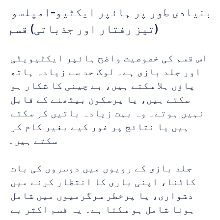
بنیادی طور پر ہائپر ایکٹیو-امپلسو 
(تیز رفتار اور جذباتی) قسم
اس قسم کی خصوصیت واضح ہائپر ایکٹیویٹی 
اور جلد بازی ہے۔ لوگ حد سے زیادہ ہاتھ 
پاؤں ہلا سکتے ہیں، بے چینی کا شکار ہو 
سکتے ہیں، یا پرسکون بیٹھنے کے قابل 
نہیں ہوتے۔ وہ بہت زیادہ باتیں کر سکتے 
ہیں یا نتائج پر غور کیے بغیر کام کر 
سکتے ہیں۔ 
جلد بازی کے رویوں میں دوسروں کی بات 
کاٹنا، اپنی باری کا انتظار کرنے میں 
دشواری، یا پرخطر سرگرمیوں میں شامل 
ہونا شامل ہو سکتا ہے۔ یہ قسم اکثر بے 