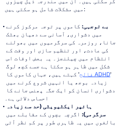
کر سکتی ہیں۔ ان میں مندرجہ ذیل چیزوں 
میں مشکلات شامل ہو سکتی ہیں:
بے توجہی:
 کاموں پر توجہ مرکوز کرنے 
میں دشواری، آسانی سے دھیان بھٹک 
جانا، روزمرہ کی سرگرمیوں میں بھولنے 
کی عادت، اور تنظیم سازی اور وقت کے 
انتظام میں چیلنجز۔ یہ بعض اوقات اس 
شکل میں ظاہر ہو سکتا ہے جسے کچھ لوگ 
'
ADHD فالج
' کہتے ہیں، جہاں کاموں کا 
زیادہ بوجھ یا انہیں شروع کرنے میں 
دشواری انسان کو ایک جگہ پھنس جانے کا 
احساس دلاتی ہے۔
ہائپر ایکٹیویٹی (حد سے زیادہ 
سرگرمی):
 اگرچہ بچوں کے مقابلے میں 
بالغوں میں یہ ظاہری طور پر کم نظر آتی 