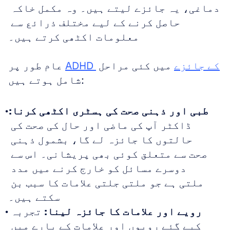
دماغی، یہ جائزے لیتے ہیں۔ وہ مکمل خاکہ 
حاصل کرنے کے لیے مختلف ذرائع سے 
معلومات اکٹھی کرتے ہیں۔
ADHD کے جائزے
 میں کئی مراحل 
عام طور پر 
شامل ہوتے ہیں:
طبی اور ذہنی صحت کی ہسٹری اکٹھی کرنا:
ڈاکٹر آپ کی ماضی اور حال کی صحت کی 
حالتوں کا جائزہ لے گا، بشمول ذہنی 
صحت سے متعلق کوئی بھی پریشانی۔ اس سے 
دوسرے مسائل کو خارج کرنے میں مدد 
ملتی ہے جو ملتی جلتی علامات کا سبب بن 
سکتے ہیں۔
رویے اور علامات کا جائزہ لینا:
 تجربہ 
کیے گئے رویوں اور علامات کے بارے میں 