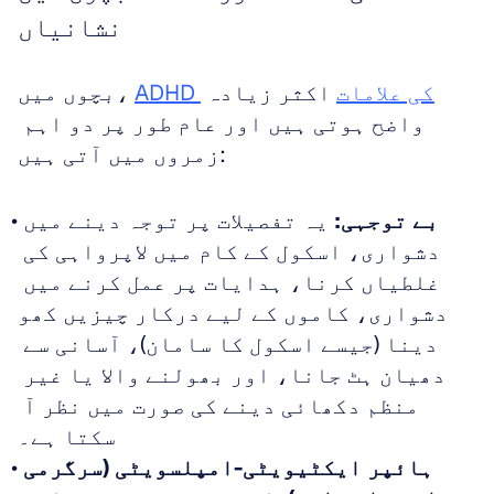
نشانیاں
ADHD کی علامات
 اکثر زیادہ 
بچوں میں، 
واضح ہوتی ہیں اور عام طور پر دو اہم 
زمروں میں آتی ہیں:
بے توجہی:
 یہ تفصیلات پر توجہ دینے میں 
دشواری، اسکول کے کام میں لاپرواہی کی 
غلطیاں کرنا، ہدایات پر عمل کرنے میں 
دشواری، کاموں کے لیے درکار چیزیں کھو 
دینا (جیسے اسکول کا سامان)، آسانی سے 
دھیان ہٹ جانا، اور بھولنے والا یا غیر 
منظم دکھائی دینے کی صورت میں نظر آ 
سکتا ہے۔
ہائپر ایکٹیویٹی-امپلسویٹی (سرگرمی 