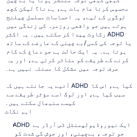
کبھی کبھی توجہ منتشر ہونا یا بے چین 
محسوس کرنا عام بات ہے، ہے نا؟ لیکن کچھ 
لوگوں کے لیے، یہ احساسات مسلسل چیلنج 
ہوتے ہیں جو واقعی روزمرہ کی زندگی میں 
رکاوٹ پیدا کر سکتے ہیں۔ یہ اکثر ADHD 
یا توجہ کی کمی/بے چینی کے عارضے کے ساتھ 
ہوتا ہے۔ یہ ایک حالت ہے جو دماغ کے کام 
کرنے کے طریقے کو متاثر کرتی ہے، اور یہ 
صرف توجہ میں مشکل کا مسئلہ نہیں ہے۔ 
آئیے یہ جانتے ہیں کہ ADHD کیا ہے، اس کا 
سبب کیا ہے، اور لوگ اسے مؤثر طریقے سے 
کیسے سنبھال سکتے ہیں۔
اہم نکات
ADHD ایک نیوروڈیولپمنٹل ڈس آرڈر ہے 
جو توجہ، بےچینی، اور جوش کی شدت کو 