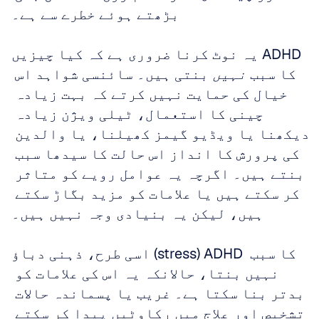
بڑھتے ہوئے خطرے سے ہے۔
یہ نوٹ کرنا ضروری ہے کہ کیا چیزیں ADHD 
کا سبب 
نہیں
 بنتی ہیں۔ سائنسی شواہد اس 
خیال کی حمایت نہیں کرتے کہ بہت زیادہ 
چینی کا استعمال، ٹیلی ویژن زیادہ 
دیکھنا یا ویڈیو گیمز کھیلنا، یا والدین 
کی پرورش کا انداز اس حالت کا سیدھا سبب 
بنتے ہیں۔ اگرچہ یہ عوامل رویے کو متاثر 
کر سکتے ہیں یا علامات کو مزید بگاڑ سکتے 
ہیں، لیکن یہ بنیادی وجہ نہیں ہیں۔ 
اسی طرح، ذہنی دباؤ (stress) ADHD کا سبب 
نہیں بنتا، حالانکہ یہ اس کی علامات کو 
بدتر بنا سکتا ہے۔ غریب یا پسماندہ حالات 
تشخیص اور علاج میں رکاوٹیں پیدا کر سکتے 