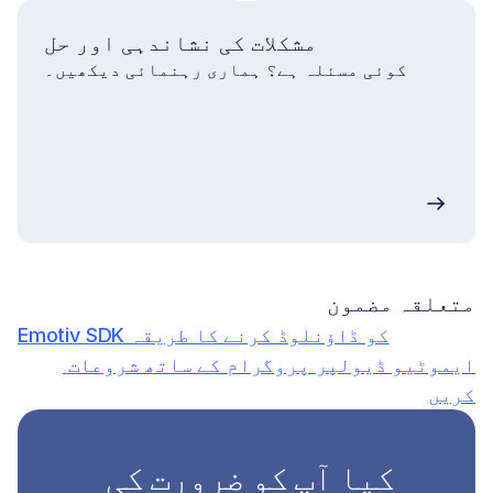
ہے۔
مشکلات کی نشاندہی اور حل
کوئی مسئلہ ہے؟ ہماری رہنمائی دیکھیں۔
متعلقہ مضمون
Emotiv SDK کو ڈاؤنلوڈ کرنے کا طریقہ
ایموٹیو ڈیولپر پروگرام کے ساتھ شروعات 
کریں
کیا آپ کو ضرورت کی 