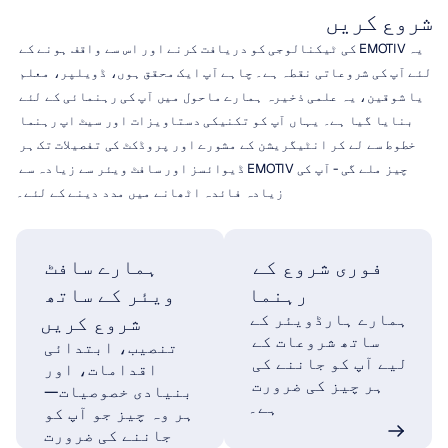
شروع کریں
یہ EMOTIV کی ٹیکنالوجی کو دریافت کرنے اور اس سے واقف ہونے کے 
لئے آپ کی شروعاتی نقطہ ہے۔ چاہے آپ ایک محقق ہوں، ڈویلپر، معلم 
یا شوقین، یہ علمی ذخیرہ ہمارے ماحول میں آپ کی رہنمائی کے لئے 
بنایا گیا ہے۔ یہاں آپ کو تکنیکی دستاویزات اور سیٹ اپ رہنما 
خطوط سے لے کر انٹیگریشن کے مشورے اور پروڈکٹ کی تفصیلات تک ہر 
چیز ملے گی - آپ کی EMOTIV ڈیوائسز اور سافٹ ویئر سے زیادہ سے 
زیادہ فائدہ اٹھانے میں مدد دینے کے لئے۔
فوری شروع کے 
ہمارے سافٹ 
رہنما
ویئر کے ساتھ 
ہمارے ہارڈویئر کے 
شروع کریں
ساتھ شروعات کے 
تنصیب، ابتدائی 
لیے آپ کو جاننے کی 
اقدامات، اور 
ہر چیز کی ضرورت 
بنیادی خصوصیات— 
ہے۔
ہر وہ چیز جو آپ کو 
جاننے کی ضرورت 