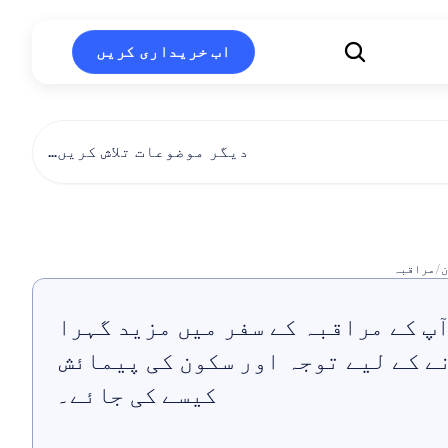
اب خریداری کریں
اب خریداری کریں
دیگر موضوعات تلاش کریں…
رہ
میڈیٹیشن
ن
/
مراقبہ
معلوم کریں کہ آپ کے مراقبہ کے سفر میں مزید گہرا 
Insight حاصل کرنے کے لیے توجہ اور سکون کی پیمائش 
کیسے کی جائے۔