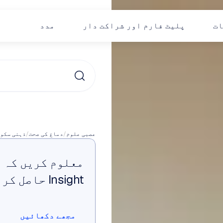
ات
پلیٹ فارم اور شراکت دار
مدد
چک
عصبی علوم
/
دماغ کی صحت
/
ذہنی سکو
مجھے دکھائیں