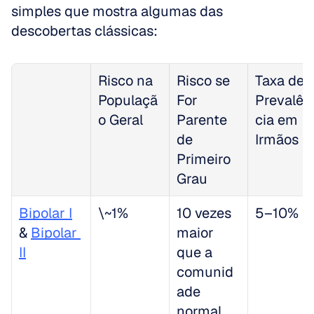
simples que mostra algumas das 
descobertas clássicas:
Risco na 
Risco se 
Taxa de 
Populaçã
For 
Prevalên
o Geral
Parente 
cia em 
de 
Irmãos
Primeiro 
Grau
Bipolar I
\~1%
10 vezes 
5–10%
& 
Bipolar 
maior 
II
que a 
comunid
ade 
normal