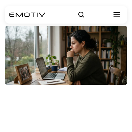
O
Transtorno
Bipolar
é
genético?