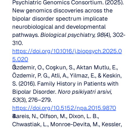
Psychiatric Genomics Consortium. (2025). 
New genomics discoveries across the 
bipolar disorder spectrum implicate 
neurobiological and developmental 
pathways. 
Biological psychiatry, 98
(4), 302-
310. 
https://doi.org/10.1016/j.biopsych.2025.0
5.020
Özdemir, O., Coşkun, S., Aktan Mutlu, E., 
Özdemir, P. G., Atli, A., Yilmaz, E., & Keskin, 
S. (2016). Family History in Patients with 
Bipolar Disorder. 
Noro psikiyatri arsivi, 
53
(3), 276–279. 
https://doi.org/10.5152/npa.2015.9870
Bareis, N., Olfson, M., Dixon, L. B., 
Chwastiak, L., Monroe-Devita, M., Kessler, 