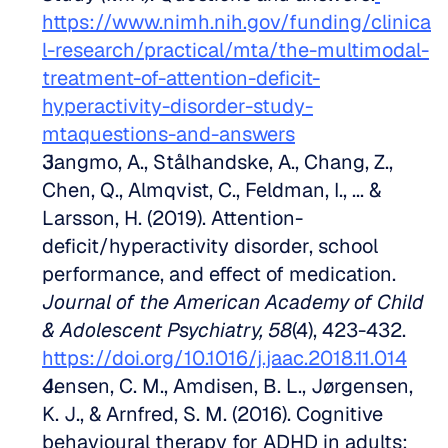
https://www.nimh.nih.gov/funding/clinica
l-research/practical/mta/the-multimodal-
treatment-of-attention-deficit-
hyperactivity-disorder-study-
mtaquestions-and-answers
Jangmo, A., Stålhandske, A., Chang, Z., 
Chen, Q., Almqvist, C., Feldman, I., ... & 
Larsson, H. (2019). Attention-
deficit/hyperactivity disorder, school 
performance, and effect of medication. 
Journal of the American Academy of Child 
& Adolescent Psychiatry, 58
(4), 423-432. 
https://doi.org/10.1016/j.jaac.2018.11.014
Jensen, C. M., Amdisen, B. L., Jørgensen, 
K. J., & Arnfred, S. M. (2016). Cognitive 
behavioural therapy for ADHD in adults: 