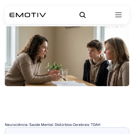
Tratamentos
para
TDAH
Neurociência
/
Saúde Mental
/
Distúrbios Cerebrais
/
TDAH