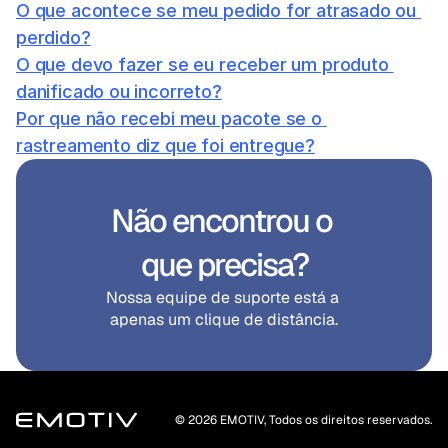
O que acontece se meu pedido for atrasado ou 
perdido?
O que devo fazer se eu receber um produto 
danificado ou incorreto?
Por que não recebi meu pacote se o 
rastreamento diz que foi entregue?
Não encontrou o 
que precisa?
Nossa equipe de suporte está a 
apenas um clique de distância.
© 2026 EMOTIV, Todos os direitos reservados.