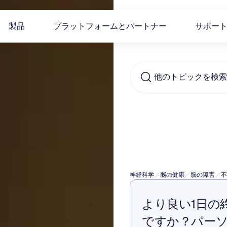
製品
プラットフォームとパートナー
サポー
他のトピックを検索..
不眠
き起
神経科学
／
脳の健康
／
脳の障害
／
不
より良い1日の
ですか？パー