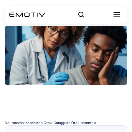
Jenis-jenis
Insomnia
Neurosains
/
Kesehatan Otak
/
Gangguan Otak
/
Insomnia