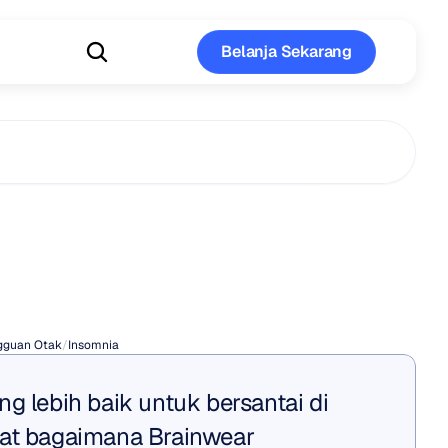
Belanja Sekarang
Belanja Sekarang
Alami
untuk
nia
gguan Otak
/
Insomnia
g lebih baik untuk bersantai di 
at bagaimana Brainwear 