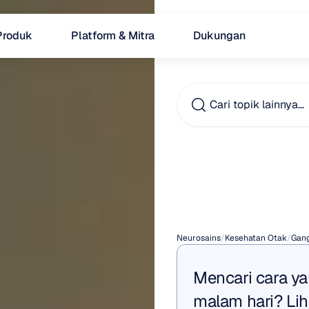
Produk
Platform & Mitra
Dukungan
Cari topik lainnya…
Obat
Insom
Neurosains
/
Kesehatan Otak
/
Gan
Mencari cara yan
malam hari? Lih