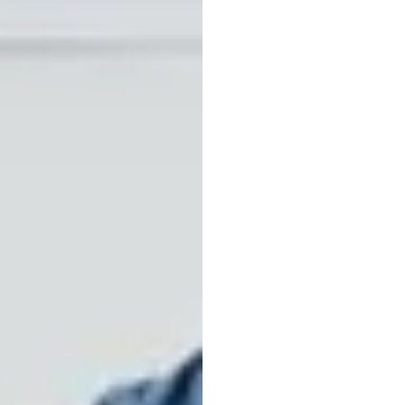
WIRE
de
se
contr
ment
reduc