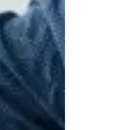
veloc
coche
condu
distra
Nuri
Djavit
Actualizado
e