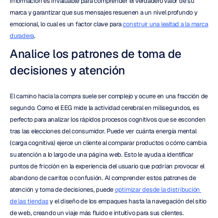
información es invaluable para comprender el verdadero valor de su 
marca y garantizar que sus mensajes resuenen a un nivel profundo y 
emocional, lo cual es un factor clave para 
construir una lealtad a la marca 
duradera
.
Analice los patrones de toma de 
decisiones y atención
El camino hacia la compra suele ser complejo y ocurre en una fracción de 
segundo. Como el EEG mide la actividad cerebral en milisegundos, es 
perfecto para analizar los rápidos procesos cognitivos que se esconden 
tras las elecciones del consumidor. Puede ver cuánta energía mental 
(carga cognitiva) ejerce un cliente al comparar productos o cómo cambia 
su atención a lo largo de una página web. Esto le ayuda a identificar 
puntos de fricción en la experiencia del usuario que podrían provocar el 
abandono de carritos o confusión. Al comprender estos patrones de 
atención y toma de decisiones, puede 
optimizar desde la distribución 
de las tiendas
 y el diseño de los empaques hasta la navegación del sitio 
de web, creando un viaje más fluido e intuitivo para sus clientes.