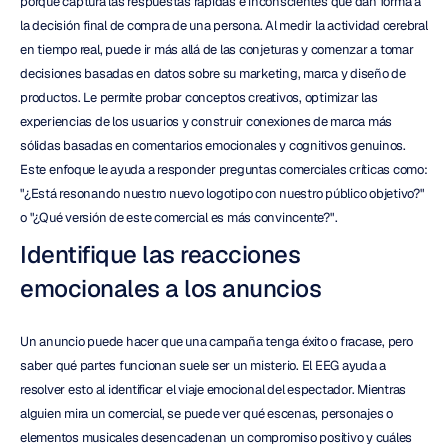
porque captura las respuestas rápidas e inconscientes que dan forma a 
la decisión final de compra de una persona. Al medir la actividad cerebral 
en tiempo real, puede ir más allá de las conjeturas y comenzar a tomar 
decisiones basadas en datos sobre su marketing, marca y diseño de 
productos. Le permite probar conceptos creativos, optimizar las 
experiencias de los usuarios y construir conexiones de marca más 
sólidas basadas en comentarios emocionales y cognitivos genuinos. 
Este enfoque le ayuda a responder preguntas comerciales críticas como: 
"¿Está resonando nuestro nuevo logotipo con nuestro público objetivo?" 
o "¿Qué versión de este comercial es más convincente?".
Identifique las reacciones 
emocionales a los anuncios
Un anuncio puede hacer que una campaña tenga éxito o fracase, pero 
saber qué partes funcionan suele ser un misterio. El EEG ayuda a 
resolver esto al identificar el viaje emocional del espectador. Mientras 
alguien mira un comercial, se puede ver qué escenas, personajes o 
elementos musicales desencadenan un compromiso positivo y cuáles 