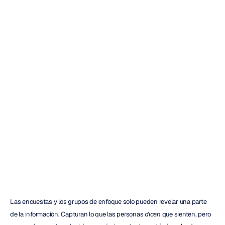
Uso
del
EEG
en
la
investigación
de
mercados:
guía
para
principiantes
Emotiv
Actualizado
el
14
ene
2026
Las encuestas y los grupos de enfoque solo pueden revelar una parte 
de la información. Capturan lo que las personas 
dicen
 que sienten, pero 