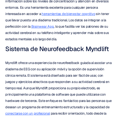
información sobre los niveles de concentración y atención en diversos 
entornos. Es una herramienta excelente para cualquier persona 
interesada en acceder a 
herramientas de bienestar cognitivo
 sin tener 
que llevar puesta una diadema tradicional. Los datos se integran a la 
perfección con la 
Brainwear App
, lo que facilita ver los patrones de su 
actividad cerebral en su teléfono inteligente y aprender más sobre sus 
estados mentales a lo largo del día.
Sistema de Neurofeedback Myndlift
Myndlift ofrece una experiencia de neurofeedback guiada al asociar una 
diadema de EEG con su aplicación móvil y la opción de supervisión 
clínica remota. El sistema está diseñado para ser fácil de usar, con 
juegos y ejercicios atractivos que responden a su actividad cerebral en 
tiempo real. Aunque Myndlift proporciona su propio electrodo, es 
principalmente una plataforma de software que puede utilizarse con 
hardware de terceros. Este enfoque es fantástico para las personas que 
desean un programa de entrenamiento estructurado y la capacidad de 
conectarse con un profesional
 para recibir orientación, todo desde la 