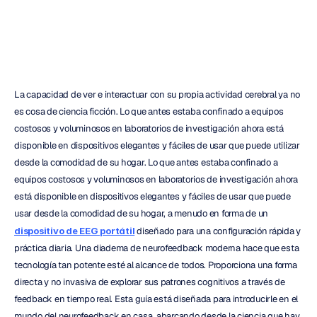
Emotiv
Actualizado
el
9
feb
2026
La capacidad de ver e interactuar con su propia actividad cerebral ya no 
es cosa de ciencia ficción. Lo que antes estaba confinado a equipos 
costosos y voluminosos en laboratorios de investigación ahora está 
disponible en dispositivos elegantes y fáciles de usar que puede utilizar 
desde la comodidad de su hogar. Lo que antes estaba confinado a 
equipos costosos y voluminosos en laboratorios de investigación ahora 
está disponible en dispositivos elegantes y fáciles de usar que puede 
usar desde la comodidad de su hogar, a menudo en forma de un 
dispositivo de EEG portátil
 diseñado para una configuración rápida y 
práctica diaria. Una diadema de neurofeedback moderna hace que esta 
tecnología tan potente esté al alcance de todos. Proporciona una forma 
directa y no invasiva de explorar sus patrones cognitivos a través de 
feedback en tiempo real. Esta guía está diseñada para introducirle en el 
mundo del neurofeedback en casa, abarcando desde la ciencia que hay 