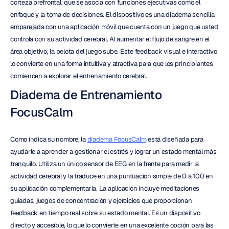
corteza prefrontal, que se asocia con funciones ejecutivas como el 
enfoque y la toma de decisiones. El dispositivo es una diadema sencilla 
emparejada con una aplicación móvil que cuenta con un juego que usted 
controla con su actividad cerebral. Al aumentar el flujo de sangre en el 
área objetivo, la pelota del juego sube. Este feedback visual e interactivo 
lo convierte en una forma intuitiva y atractiva para que los principiantes 
comiencen a explorar el entrenamiento cerebral.
Diadema de Entrenamiento 
FocusCalm
Como indica su nombre, la 
diadema FocusCalm
 está diseñada para 
ayudarle a aprender a gestionar el estrés y lograr un estado mental más 
tranquilo. Utiliza un único sensor de EEG en la frente para medir la 
actividad cerebral y la traduce en una puntuación simple de 0 a 100 en 
su aplicación complementaria. La aplicación incluye meditaciones 
guiadas, juegos de concentración y ejercicios que proporcionan 
feedback en tiempo real sobre su estado mental. Es un dispositivo 
directo y accesible, lo que lo convierte en una excelente opción para las 