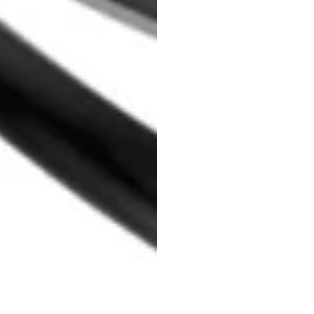
senso
Insigh
Heidi
Duran
Actualizado