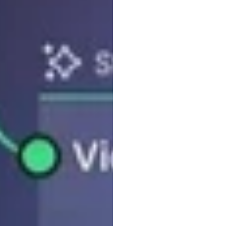
La
ca
inteli