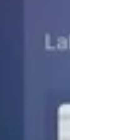
decis
confi
Nick
Franck
Actualizado