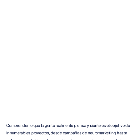
¿Qué
es
la
plataforma
de
análisis
de
EEG
de
EmotivPRO?
Duong
Tran
Actualizado
el
13
nov
2025
Comprender lo que la gente realmente piensa y siente es el objetivo de 
innumerables proyectos, desde campañas de neuromarketing hasta 