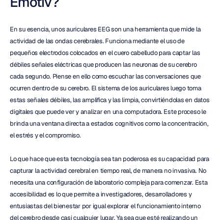
Emotiv?
En su esencia, unos auriculares EEG son una herramienta que mide la 
actividad de las ondas cerebrales. Funciona mediante el uso de 
pequeños electrodos colocados en el cuero cabelludo para captar las 
débiles señales eléctricas que producen las neuronas de su cerebro 
cada segundo. Piense en ello como escuchar las conversaciones que 
ocurren dentro de su cerebro. El sistema de los auriculares luego toma 
estas señales débiles, las amplifica y las limpia, convirtiéndolas en datos 
digitales que puede ver y analizar en una computadora. Este proceso le 
brinda una ventana directa a estados cognitivos como la concentración, 
el estrés y el compromiso.
Lo que hace que esta tecnología sea tan poderosa es su capacidad para 
capturar la actividad cerebral en tiempo real, de manera no invasiva. No 
necesita una configuración de laboratorio compleja para comenzar. Esta 
accesibilidad es lo que permite a investigadores, desarrolladores y 
entusiastas del bienestar por igual explorar el funcionamiento interno 
del cerebro desde casi cualquier lugar. Ya sea que esté realizando un 