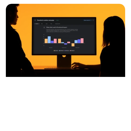
Comparación de variantes 
creativas
Las pruebas creativas modernas comparan cada vez más múltiples 