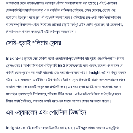
অঞ্চলগুলো থেকে সংকেত ক্যাপচার করার জন্য কৌশলগতভাবে স্থাপন করা হয়েছে। এই 5-চ্যানেল 
সেটআপটি বিভিন্ন মানসিক অবস্থা এবং কগনিটিভ কর্মক্ষমতা মেট্রিকস, যেমন ফোকাস, স্ট্রেস এবং 
মনোযোগ বিশ্লেষণ করার জন্য পর্যাপ্ত ডেটা সরবরাহ করে। এটি তাদের জন্য একটি আদর্শ কনফিগারেশন 
যাদের সম্পূর্ণ ক্লিনিকাল-গ্রেড সিস্টেমের জটিলতা ছাড়াই অর্থপূর্ণ ব্রেইন ডেটার প্রয়োজন, যা ডেভেলপার, 
শিক্ষাবিদ এবং গবেষক সবার জন্যই এটিকে উপযুক্ত করে তোলে।
সেমি-ড্রাই পলিমার সেন্সর
Insight-এর অন্যতম সেরা বৈশিষ্ট্য হলো এর ঝামেলা-মুক্ত সেটআপ, যার কৃতিত্ব এর সেমি-ড্রাই পলিমার 
সেন্সরগুলোর। আপনি যদি কখনো ঐতিহ্যবাহী EEG সিস্টেম ব্যবহার করে থাকেন, তবে আপনি জানেন যে 
পরিবাহী জেল প্রয়োগ করা কতটা ঝামেলার এবং সময়সাপেক্ষ হতে পারে। Insight এই সব কিছুর অবসান 
ঘটায়। এর সেন্সরগুলো একটি বিশেষ উপাদান দিয়ে তৈরি যা স্বাভাবিকভাবেই বাতাস এবং আপনার ত্বক থেকে 
আর্দ্রতা শোষণ করে একটি মজবুত সংযোগ তৈরি করে। এর মানে হলো আপনি কোনো আঠালো জেল বা 
স্যালাইন দ্রবণ ছাড়াই নির্ভরযোগ্য, পরিষ্কার রিডিং পাবেন। এটি একটি ছোট বিবরণ যা দৈনন্দিন ব্যবহারে 
বিশাল পার্থক্য তৈরি করে, যার ফলে আপনি দ্রুত এবং সহজে আপনার সেশন শুরু করতে পারেন।
এর ওয়্যারলেস এবং পোর্টেবল ডিজাইন
Insight ল্যাবের বাইরের জীবনের জন্য ডিজাইন করা হয়েছে। এটি অত্যন্ত হালকা ওজনের এবং ব্লুটুথের 