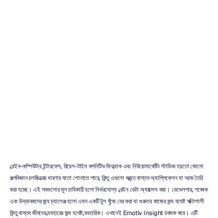
Emotiv
Insight:
আপনার
যা
কিছু
জানা
প্রয়োজন
Emotiv
সর্বশেষ
আপডেট
৪
ফেব,
২০২৬
ব্রেইন-কম্পিউটার ইন্টারফেস, রিয়েল-টাইম কগনিটিভ ফিডব্যাক এবং নিউরোমার্কেটিং স্টাডিজ হয়তো কোনো 
কল্পবিজ্ঞান চলচ্চিত্রের ধারণার মতো শোনাতে পারে, কিন্তু এগুলো অত্যন্ত বাস্তব অ্যাপ্লিকেশন যা আজ তৈরি 
করা হচ্ছে। এই সবগুলোর মূল চাবিকাঠি হলো নির্ভরযোগ্য ব্রেইন ডেটা অ্যাক্সেস করা। ডেভেলপার, গবেষক 
এবং উদ্ভাবকদের জন্য চ্যালেঞ্জ হলো এমন একটি টুল খুঁজে বের করা যা গুরুতর কাজের জন্য যথেষ্ট শক্তিশালী 
কিন্তু বাস্তব জীবনের ব্যবহারের জন্য যথেষ্ট ব্যবহারিক। এখানেই Emotiv Insight চকমক করে। এটি 