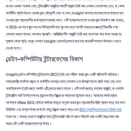
চাওয়া একজন গবেষক হোন, ইন্টারেক্টিভ প্রযুক্তির পরবর্তী প্রজন্ম তৈরি করা একজন ডেভেলপার হোন, বা কেবল 
কগনিটিভ প্যাটার্নগুলো বোঝার জন্য কৌতূহলী হোন না কেন, Insight আপনার ধারণাগুলোকে বাস্তবে রূপ 
দেওয়ার জন্য প্রয়োজনীয় হার্ডওয়্যার সরবরাহ করে। এটি অ্যাক্সেসযোগ্য হওয়ার জন্য ডিজাইন করা হয়েছে, 
যা EEG-এর সাথে যুক্ত অনেক ঐতিহ্যবাহী বাধা দূর করে যাতে আপনি সবচেয়ে গুরুত্বপূর্ণ বিষয়টির ওপর 
ফোকাস করতে পারেন: আপনার প্রজেক্ট। প্রতিক্রিয়াশীল প্রযুক্তি তৈরি করা থেকে শুরু করে মানব আচরণের 
সূক্ষ্মতা বোঝা পর্যন্ত, মানুষ যেভাবে Insight হেডসেট ব্যবহার করে তার কয়েকটি সাধারণ উদাহরণ এখানে 
দেওয়া হলো।
ব্রেইন-কম্পিউটার ইন্টারফেসের বিকাশ
Insight ব্রেইন-কম্পিউটার ইন্টারফেস (BCI) তৈরি এবং পরীক্ষা করার জন্য একটি শক্তিশালী হাতিয়ার। 
ব্যবহারকারীর মানসিক কমান্ড বা কগনিটিভ অবস্থা যেমন ফোকাস এবং রিলাক্সেশনের প্রতি সাড়া দেয় এমন 
অ্যাপ্লিকেশন তৈরি করতে আপনি এটি ব্যবহার করতে পারেন। এটি সফটওয়্যার, সহায়ক প্রযুক্তি, বা এমনকি 
ইন্টারেক্টিভ আর্ট ইনস্টলেশনের হ্যান্ডস-ফ্রি নিয়ন্ত্রণের সম্ভাবনা উন্মোচন করে। আমাদের সফটওয়্যার 
আপনাকে রRaw EEG ডেটাকে কার্যকর কমান্ডে অনুবাদ করার জন্য প্রয়োজনীয় ভিত্তি প্রদান করে, যার ফলে 
ডিজিটাল এবং বাস্তব উভয় জগতেই বস্তু নিয়ন্ত্রণ করতে পারে এমন 
BCI অ্যাপ্লিকেশনগুলো বিকাশ করা
সহজ হয়। আমরা যেভাবে প্রযুক্তির সাথে ইন্টারঅ্যাক্ট করি তা দ্রুত পরিবর্তন করা একটি ক্ষেত্রে কাজ শুরু 
করার এটি একটি অ্যাক্সেসযোগ্য উপায়।