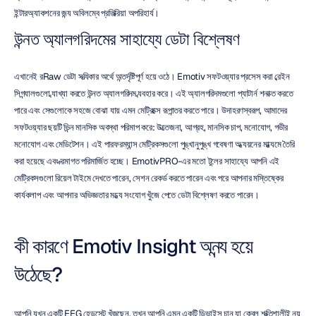
ইন্টারঅ্যাকশনের জন্য অবিলম্বে প্রতিক্রিয়া অপরিহার্য।
উন্নত অ্যালগরিদমের সাহায্যে ডেটা বিশ্লেষণ
এখানেই রRaw ডেটা সত্যিকার অর্থে অন্তর্দৃষ্টিপূর্ণ হয়ে ওঠে। Emotiv সফটওয়্যার প্রসেস করা ব্রেইন 
সিগন্যালগুলো ব্যাখ্যা করতে উন্নত অ্যালগরিদম ব্যবহার করে। এই অ্যালগরিদমগুলো প্যাটার্ন শনাক্ত করতে 
পারে এবং সেগুলোকে সহজে বোঝা যায় এমন মেট্রিক্সে রূপান্তর করতে পারে। উদাহরণস্বরূপ, আমাদের 
সফটওয়্যার ছয়টি ভিন্ন মানসিক অবস্থা পরিমাপ করে: উত্তেজনা, আগ্রহ, মানসিক চাপ, মনোযোগ, গভীর 
মনোযোগ এবং মেডিটেশন। এই পারফরম্যান্স মেট্রিকসগুলো পুঙ্খানুপুঙ্খ গবেষণা অধ্যয়নের মাধ্যমে তৈরি 
করা হয়েছে এবং ক্রমাগত পরিমার্জিত হচ্ছে। EmotivPRO-এর মতো টুলের সাহায্যে আপনি এই 
মেট্রিকসগুলো রিয়েল টাইমে দেখতে পারেন, সেশন রেকর্ড করতে পারেন এবং পরে আপনার মস্তিষ্কের 
কার্যকলাপ এবং আপনার অভিজ্ঞতার মধ্যে সংযোগ খুঁজে পেতে ডেটা বিশ্লেষণ করতে পারেন।
কী কারণে Emotiv Insight অনন্য হয়ে 
উঠেছে?
আপনি যখন একটি EEG হেডসেট খুঁজছেন, তখন আপনি এমন একটি ডিভাইস চান যা কেবল শক্তিশালীই নয় 