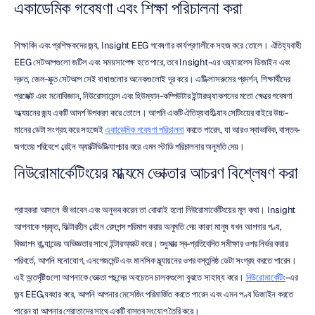
একাডেমিক গবেষণা এবং শিক্ষা পরিচালনা করা
শিক্ষাবিদ এবং প্রশিক্ষকদের জন্য, Insight EEG গবেষণার কার্যপ্রণালীকে সহজ করে তোলে। ঐতিহ্যবাহী 
EEG সেটআপগুলো জটিল এবং সময়সাপেক্ষ হতে পারে, তবে Insight-এর ওয়্যারলেস ডিজাইন এবং 
দ্রুত, জেল-মুক্ত সেটআপ সেই বাধাগুলোর অনেকগুলোই দূর করে। এটি ক্লাসরুমের প্রদর্শন, শিক্ষার্থীদের 
প্রজেক্ট এবং মনোবিজ্ঞান, নিউরোসায়েন্স এবং হিউম্যান-কম্পিউটার ইন্টারঅ্যাকশনের মতো ক্ষেত্রে গবেষণা 
অধ্যয়নের জন্য একটি আদর্শ উপকরণ করে তোলে। আপনি একটি ঐতিহ্যবাহী ল্যাব সেটিংয়ের বাইরে উচ্চ-
মানের ডেটা সংগ্রহ করে সহজেই 
একাডেমিক গবেষণা পরিচালনা
 করতে পারেন, যা আরও স্বাভাবিক, বাস্তব-
জগতের পরিবেশে ব্রেইন অ্যাক্টিভিটি ক্যাপচার করে এমন স্টাডি পরিচালনার অনুমতি দেয়।
নিউরোমার্কেটিংয়ের মাধ্যমে ভোক্তার আচরণ বিশ্লেষণ করা
গ্রাহকরা আসলে কী ভাবেন এবং অনুভব করেন তা বোঝাই হলো নিউরোমার্কেটিংয়ের মূল কথা। Insight 
আপনাকে প্রকৃত, ফিল্টারহীন ব্রেইন রেসপন্স পরিমাপ করার অনুমতি দেয় কারণ মানুষ যখন আপনার পণ্য, 
বিজ্ঞাপন বা ব্র্যান্ডের অভিজ্ঞতার সাথে ইন্টারঅ্যাক্ট করে। শুধুমাত্র স্ব-প্রতিবেদিত সমীক্ষার ওপর নির্ভর করার 
পরিবর্তে, আপনি মনোযোগ, এনগেজমেন্ট এবং মানসিক মূল্যায়নের ওপর বস্তুনিষ্ঠ ডেটা সংগ্রহ করতে পারেন। 
এই অন্তর্দৃষ্টিগুলো আপনাকে ভোক্তা পছন্দের অবচেতন চালকগুলো বুঝতে সাহায্য করে। 
নিউরোমার্কেটিং
-এর 
জন্য EEG ব্যবহার করে, আপনি আপনার মেসেজিং পরিমার্জিত করতে পারেন এবং এমন পণ্য ডিজাইন করতে 
পারেন যা আপনার শ্রোতাদের সাথে একটি বাস্তব সংযোগ তৈরি করে।