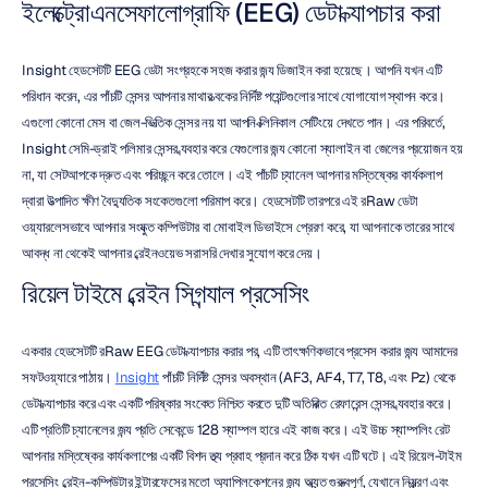
ইলেক্ট্রোএনসেফালোগ্রাফি (EEG) ডেটা ক্যাপচার করা
Insight হেডসেটটি EEG ডেটা সংগ্রহকে সহজ করার জন্য ডিজাইন করা হয়েছে। আপনি যখন এটি 
পরিধান করেন, এর পাঁচটি সেন্সর আপনার মাথার ত্বকের নির্দিষ্ট পয়েন্টগুলোর সাথে যোগাযোগ স্থাপন করে। 
এগুলো কোনো মেস বা জেল-ভিত্তিক সেন্সর নয় যা আপনি ক্লিনিকাল সেটিংয়ে দেখতে পান। এর পরিবর্তে, 
Insight সেমি-ড্রাই পলিমার সেন্সর ব্যবহার করে যেগুলোর জন্য কোনো স্যালাইন বা জেলের প্রয়োজন হয় 
না, যা সেটআপকে দ্রুত এবং পরিচ্ছন্ন করে তোলে। এই পাঁচটি চ্যানেল আপনার মস্তিষ্কের কার্যকলাপ 
দ্বারা উত্পাদিত ক্ষীণ বৈদ্যুতিক সংকেতগুলো পরিমাপ করে। হেডসেটটি তারপরে এই রRaw ডেটা 
ওয়্যারলেসভাবে আপনার সংযুক্ত কম্পিউটার বা মোবাইল ডিভাইসে প্রেরণ করে, যা আপনাকে তারের সাথে 
আবদ্ধ না থেকেই আপনার ব্রেইনওয়েভ সরাসরি দেখার সুযোগ করে দেয়।
রিয়েল টাইমে ব্রেইন সিগন্যাল প্রসেসিং
একবার হেডসেটটি রRaw EEG ডেটা ক্যাপচার করার পর, এটি তাৎক্ষণিকভাবে প্রসেস করার জন্য আমাদের 
সফটওয়্যারে পাঠায়। 
Insight
 পাঁচটি নির্দিষ্ট সেন্সর অবস্থান (AF3, AF4, T7, T8, এবং Pz) থেকে 
ডেটা ক্যাপচার করে এবং একটি পরিষ্কার সংকেত নিশ্চিত করতে দুটি অতিরিক্ত রেফারেন্স সেন্সর ব্যবহার করে। 
এটি প্রতিটি চ্যানেলের জন্য প্রতি সেকেন্ডে 128 স্যাম্পল হারে এই কাজ করে। এই উচ্চ স্যাম্পলিং রেট 
আপনার মস্তিষ্কের কার্যকলাপের একটি বিশদ তথ্য প্রবাহ প্রদান করে ঠিক যখন এটি ঘটে। এই রিয়েল-টাইম 
প্রসেসিং ব্রেইন-কম্পিউটার ইন্টারফেসের মতো অ্যাপ্লিকেশনের জন্য অত্যন্ত গুরুত্বপূর্ণ, যেখানে নিয়ন্ত্রণ এবং 