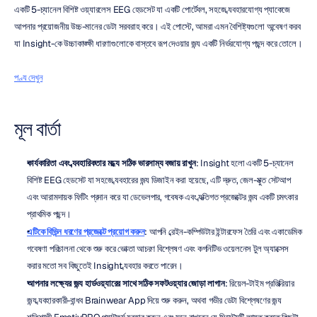
একটি 5-চ্যানেল বিশিষ্ট ওয়্যারলেস EEG হেডসেট যা একটি পোর্টেবল, সহজে ব্যবহারযোগ্য প্যাকেজে 
আপনার প্রয়োজনীয় উচ্চ-মানের ডেটা সরবরাহ করে। এই পোস্টে, আমরা এমন বৈশিষ্ট্যগুলো অন্বেষণ করব 
যা Insight-কে উচ্চাকাঙ্ক্ষী ধারণাগুলোকে বাস্তবে রূপ দেওয়ার জন্য একটি নির্ভরযোগ্য পছন্দ করে তোলে।
পণ্য দেখুন
মূল বার্তা
কার্যকারিতা এবং ব্যবহারিকতার মধ্যে সঠিক ভারসাম্য বজায় রাখুন
: Insight হলো একটি 5-চ্যানেল 
বিশিষ্ট EEG হেডসেট যা সহজে ব্যবহারের জন্য ডিজাইন করা হয়েছে, এটি দ্রুত, জেল-মুক্ত সেটআপ 
এবং আরামদায়ক ফিটিং প্রদান করে যা ডেভেলপার, গবেষক এবং ব্যক্তিগত প্রজেক্টের জন্য একটি চমৎকার 
প্রাথমিক পছন্দ।
এটিকে বিভিন্ন ধরণের প্রজেক্টে প্রয়োগ করুন
: আপনি ব্রেইন-কম্পিউটার ইন্টারফেস তৈরি এবং একাডেমিক 
গবেষণা পরিচালনা থেকে শুরু করে ভোক্তা আচরণ বিশ্লেষণ এবং কগনিটিভ ওয়েলনেস টুল অ্যাক্সেস 
করার মতো সব কিছুতেই Insight ব্যবহার করতে পারেন।
আপনার লক্ষ্যের জন্য হার্ডওয়্যারের সাথে সঠিক সফটওয়্যার জোড়া লাগান
: রিয়েল-টাইম প্রতিক্রিয়ার 
জন্য ব্যবহারকারী-বান্ধব Brainwear App দিয়ে শুরু করুন, অথবা গভীর ডেটা বিশ্লেষণের জন্য 