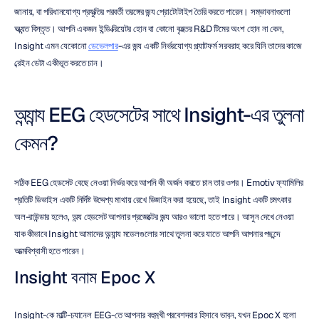
জানায়, বা পরিধানযোগ্য প্রযুক্তির পরবর্তী তরঙ্গের জন্য প্রোটোটাইপ তৈরি করতে পারেন। সম্ভাবনাগুলো 
অত্যন্ত বিস্তৃত। আপনি একজন ইন্ডি ক্রিয়েটর হোন বা কোনো বৃহত্তর R&D টিমের অংশ হোন না কেন, 
Insight এমন যেকোনো 
ডেভেলপার
-এর জন্য একটি নির্ভরযোগ্য প্ল্যাটফর্ম সরবরাহ করে যিনি তাদের কাজে 
ব্রেইন ডেটা একীভূত করতে চান।
অন্যান্য EEG হেডসেটের সাথে Insight-এর তুলনা 
কেমন?
সঠিক EEG হেডসেট বেছে নেওয়া নির্ভর করে আপনি কী অর্জন করতে চান তার ওপর। Emotiv ফ্যামিলির 
প্রতিটি ডিভাইস একটি নির্দিষ্ট উদ্দেশ্য মাথায় রেখে ডিজাইন করা হয়েছে, তাই Insight একটি চমৎকার 
অল-রাউন্ডার হলেও, অন্য হেডসেট আপনার প্রজেক্টের জন্য আরও ভালো হতে পারে। আসুন দেখে নেওয়া 
যাক কীভাবে Insight আমাদের অন্যান্য মডেলগুলোর সাথে তুলনা করে যাতে আপনি আপনার পছন্দে 
আত্মবিশ্বাসী হতে পারেন।
Insight বনাম Epoc X
Insight-কে মাল্টি-চ্যানেল EEG-তে আপনার বহুমুখী প্রবেশদ্বার হিসাবে ভাবুন, যখন Epoc X হলো 