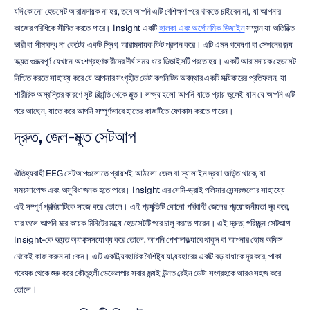
যদি কোনো হেডসেট আরামদায়ক না হয়, তবে আপনি এটি বেশিক্ষণ পরে থাকতে চাইবেন না, যা আপনার 
কাজের পরিধিকে সীমিত করতে পারে। Insight একটি 
হালকা এবং অর্গোনমিক ডিজাইন
 সম্পন্ন যা অতিরিক্ত 
ভারী বা সীমাবদ্ধ না কেটেই একটি স্নিগ, আরামদায়ক ফিট প্রদান করে। এটি এমন গবেষণা বা সেশনের জন্য 
অত্যন্ত গুরুত্বপূর্ণ যেখানে অংশগ্রহণকারীদের দীর্ঘ সময় ধরে ডিভাইসটি পরতে হয়। একটি আরামদায়ক হেডসেট 
নিশ্চিত করতে সাহায্য করে যে আপনার সংগৃহীত ডেটা কগনিটিভ অবস্থার একটি সত্যিকারের প্রতিফলন, যা 
শারীরিক অস্বস্তির কারণে সৃষ্ট বিভ্রান্তি থেকে মুক্ত। লক্ষ্য হলো আপনি যাতে প্রায় ভুলেই যান যে আপনি এটি 
পরে আছেন, যাতে করে আপনি সম্পূর্ণভাবে হাতের কাজটিতে ফোকাস করতে পারেন।
দ্রুত, জেল-মুক্ত সেটআপ
ঐতিহ্যবাহী EEG সেটআপগুলোতে প্রায়শই আঠালো জেল বা স্যালাইন দ্রবণ জড়িত থাকে, যা 
সময়সাপেক্ষ এবং অসুবিধাজনক হতে পারে। Insight এর সেমি-ড্রাই পলিমার সেন্সরগুলোর সাহায্যে 
এই সম্পূর্ণ প্রক্রিয়াটিকে সহজ করে তোলে। এই প্রযুক্তিটি কোনো পরিবাহী জেলের প্রয়োজনীয়তা দূর করে, 
যার ফলে আপনি মাত্র কয়েক মিনিটের মধ্যে হেডসেটটি পরে চালু করতে পারেন। এই দ্রুত, পরিচ্ছন্ন সেটআপ 
Insight-কে অত্যন্ত অ্যাক্সেসযোগ্য করে তোলে, আপনি পেশাদার ল্যাবে থাকুন বা আপনার হোম অফিস 
থেকেই কাজ করুন না কেন। এটি একটি ব্যবহারিক বৈশিষ্ট্য যা ব্যবহারের একটি বড় বাধাকে দূর করে, পাকা 
গবেষক থেকে শুরু করে কৌতূহলী ডেভেলপার সবার জন্যই উন্নত ব্রেইন ডেটা সংগ্রহকে আরও সহজ করে 
তোলে।