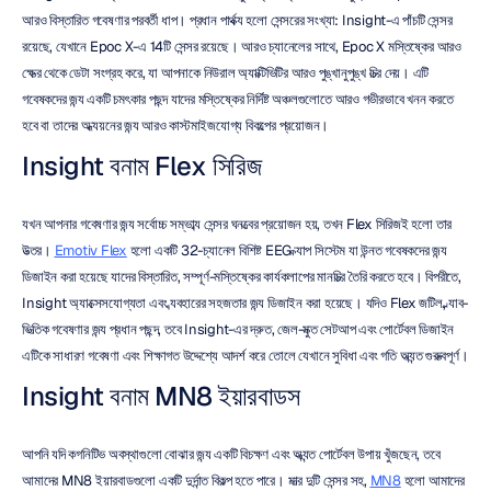
আরও বিস্তারিত গবেষণার পরবর্তী ধাপ। প্রধান পার্থক্য হলো সেন্সরের সংখ্যা: Insight-এ পাঁচটি সেন্সর 
রয়েছে, যেখানে Epoc X-এ 14টি সেন্সর রয়েছে। আরও চ্যানেলের সাথে, Epoc X মস্তিষ্কের আরও 
ক্ষেত্র থেকে ডেটা সংগ্রহ করে, যা আপনাকে নিউরাল অ্যাক্টিভিটির আরও পুঙ্খানুপুঙ্খ চিত্র দেয়। এটি 
গবেষকদের জন্য একটি চমৎকার পছন্দ যাদের মস্তিষ্কের নির্দিষ্ট অঞ্চলগুলোতে আরও গভীরভাবে খনন করতে 
হবে বা তাদের অধ্যয়নের জন্য আরও কাস্টমাইজযোগ্য বিকল্পের প্রয়োজন।
Insight বনাম Flex সিরিজ
যখন আপনার গবেষণার জন্য সর্বোচ্চ সম্ভাব্য সেন্সর ঘনত্বের প্রয়োজন হয়, তখন Flex সিরিজই হলো তার 
উত্তর। 
Emotiv Flex
 হলো একটি 32-চ্যানেল বিশিষ্ট EEG ক্যাপ সিস্টেম যা উন্নত গবেষকদের জন্য 
ডিজাইন করা হয়েছে যাদের বিস্তারিত, সম্পূর্ণ-মস্তিষ্কের কার্যকলাপের মানচিত্র তৈরি করতে হবে। বিপরীতে, 
Insight অ্যাক্সেসযোগ্যতা এবং ব্যবহারের সহজতার জন্য ডিজাইন করা হয়েছে। যদিও Flex জটিল, ল্যাব-
ভিত্তিক গবেষণার জন্য প্রধান পছন্দ, তবে Insight-এর দ্রুত, জেল-মুক্ত সেটআপ এবং পোর্টেবল ডিজাইন 
এটিকে সাধারণ গবেষণা এবং শিক্ষাগত উদ্দেশ্যে আদর্শ করে তোলে যেখানে সুবিধা এবং গতি অত্যন্ত গুরুত্বপূর্ণ।
Insight বনাম MN8 ইয়ারবাডস
আপনি যদি কগনিটিভ অবস্থাগুলো বোঝার জন্য একটি বিচক্ষণ এবং অত্যন্ত পোর্টেবল উপায় খুঁজছেন, তবে 
আমাদের MN8 ইয়ারবাডগুলো একটি দুর্দান্ত বিকল্প হতে পারে। মাত্র দুটি সেন্সর সহ, 
MN8
 হলো আমাদের 