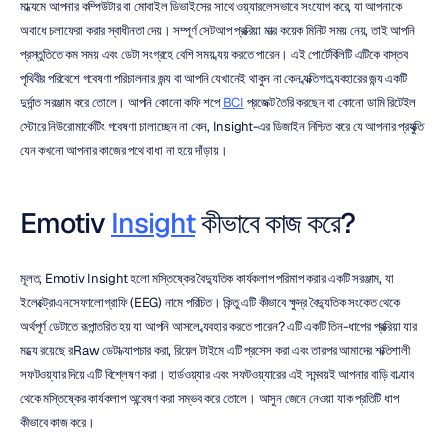
মাধ্যমে আপনার কম্পিউটার বা মোবাইল ডিভাইসের সাথে ওয়্যারলেসভাবে সংযোগ করে, যা আপনাকে 
অবাধে চলাফেরা করার স্বাধীনতা দেয়। সম্পূর্ণ সেটআপ প্রক্রিয়া মাত্র কয়েক মিনিট সময় নেয়, তাই আপনি 
প্রস্তুতিতে কম সময় এবং ডেটা সংগ্রহে বেশি সময় ব্যয় করতে পারেন। এই পোর্টেবিলিটি এটিকে বাস্তব 
পৃথিবীর পরিবেশে গবেষণা পরিচালনার জন্য বা আপনি যেখানেই থাকুন না কেন ব্যক্তিগত ব্যবহারের জন্য একটি 
দুর্দান্ত সরঞ্জাম করে তোলে। আপনি কোনো কফি শপে 
BCI
 প্রজেক্ট তৈরি করছেন বা কোনো ডামি রিটেইল 
স্টোরে নিউরোমার্কেটিং গবেষণা চালাচ্ছেন না কেন, Insight-এর ডিজাইন নিশ্চিত করে যে আপনার প্রযুক্তি 
যেন কখনো আপনার কাজের পথে বাধা না হয়ে দাঁড়ায়।
Emotiv 
Insight
 কীভাবে কাজ করে?
মূলত, Emotiv Insight হলো মস্তিষ্কের বৈদ্যুতিক কার্যকলাপ পরিমাপ করার একটি সরঞ্জাম, যা 
ইলেক্ট্রোএনসেফালোগ্রাফি (EEG) নামে পরিচিত। কিন্তু এটি কীভাবে ক্ষুদ্র বৈদ্যুতিক সংকেত থেকে 
অর্থপূর্ণ ডেটাতে রূপান্তরিত হয় যা আপনি আসলে ব্যবহার করতে পারেন? এটি একটি তিন-ধাপের প্রক্রিয়া যার 
মধ্যে রয়েছে রRaw ডেটা ক্যাপচার করা, রিয়েল টাইমে এটি প্রসেস করা এবং তারপর আমাদের শক্তিশালী 
সফটওয়্যার দিয়ে এটি বিশ্লেষণ করা। হার্ডওয়্যার এবং সফটওয়্যারের এই সমন্বয়ই আপনার বাড়ি বা ল্যাব 
থেকে মস্তিষ্কের কার্যকলাপ অন্বেষণ করা সম্ভব করে তোলে। আসুন জেনে নেওয়া যাক প্রতিটি ধাপ 
কীভাবে কাজ করে।