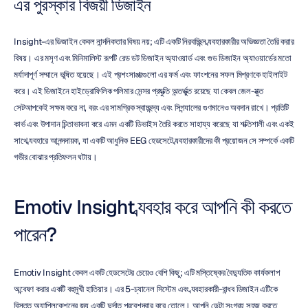
এর পুরস্কার বিজয়ী ডিজাইন
Insight-এর ডিজাইন কেবল নান্দনিকতার বিষয় নয়; এটি একটি নিরবচ্ছিন্ন ব্যবহারকারীর অভিজ্ঞতা তৈরি করার 
বিষয়। এর মসৃণ এবং মিনিমালিস্ট রূপটি রেড ডট ডিজাইন অ্যাওয়ার্ড এবং গুড ডিজাইন অ্যাওয়ার্ডের মতো 
মর্যাদাপূর্ণ সম্মানে ভূষিত হয়েছে। এই প্রশংসাপত্রগুলো এর ফর্ম এবং ফাংশনের সফল মিশ্রণকে হাইলাইট 
করে। এই ডিজাইনে হাইড্রোফিলিক পলিমার সেন্সর প্রযুক্তি অন্তর্ভুক্ত রয়েছে যা কেবল জেল-মুক্ত 
সেটআপকেই সক্ষম করে না, বরং এর সামগ্রিক স্বাচ্ছন্দ্য এবং সিগন্যালের গুণমানেও অবদান রাখে। প্রতিটি 
কার্ভ এবং উপাদান চিন্তাভাবনা করে এমন একটি ডিভাইস তৈরি করতে সাহায্য করেছে যা শক্তিশালী এবং একই 
সাথে ব্যবহারে আনন্দদায়ক, যা একটি আধুনিক EEG হেডসেটে ব্যবহারকারীদের কী প্রয়োজন সে সম্পর্কে একটি 
গভীর বোঝার প্রতিফলন ঘটায়।
Emotiv Insight ব্যবহার করে আপনি কী করতে 
পারেন?
Emotiv Insight কেবল একটি হেডসেটের চেয়েও বেশি কিছু; এটি মস্তিষ্কের বৈদ্যুতিক কার্যকলাপ 
অন্বেষণ করার একটি বহুমুখী হাতিয়ার। এর 5-চ্যানেল সিস্টেম এবং ব্যবহারকারী-বান্ধব ডিজাইন এটিকে 
বিস্তৃত অ্যাপ্লিকেশনের জন্য একটি দুর্দান্ত প্রবেশদ্বার করে তোলে। আপনি ডেটা সংগ্রহ সহজ করতে 