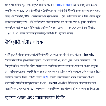
বরং আপনার নির্দিষ্ট প্রয়োজনের জন্য ব্যবহারিকও বটে। 
Emotiv Insight
 এই ভারসাম্য মাথায় রেখে 
ডিজাইন করা হয়েছে, যা ব্যবহারকারী-বান্ধব বৈশিষ্ট্যগুলোর সাথে শক্তিশালী ডেটা সংগ্রহের ক্ষমতাকে একত্রিত 
করে। এর দীর্ঘস্থায়ী ব্যাটারি থেকে শুরু করে এর দ্রুত সেটআপ পর্যন্ত, বেশ কয়েকটি মূল উপাদান এটিকে অনন্য 
করে তুলতে সাহায্য করে। এই বৈশিষ্ট্যগুলো ঝামেলা কমাতে এবং আপনার গবেষণা, উন্নয়ন বা ব্যক্তিগত 
প্রজেক্টে ব্যয় করা সময়কে সর্বাধিক করার জন্য ডিজাইন করা হয়েছে। আসুন দেখে নেওয়া যাক কী কারণে 
Insight এই ক্ষেত্রের অনেক মানুষের কাছে একটি প্রধান পছন্দ হয়ে উঠেছে।
দীর্ঘস্থায়ী ব্যাটারি লাইফ
একটি মৃত ব্যাটারির চেয়ে দ্রুত কোনো উৎপাদনশীল সেশনকে আর কিছু থামাতে পারে না। Insight 
দীর্ঘমেয়াদী ব্যবহারের জন্য তৈরি করা হয়েছে, যা একবার চার্জে 20 ঘণ্টা পর্যন্ত পাওয়ার অফার করে। এই 
দীর্ঘস্থায়ী ব্যাটারি লাইফ দীর্ঘ পরীক্ষা পরিচালনা বা সারাদিনের ওয়ার্কশপ চালানো যেকোনো সাধারণ মানুষের 
জন্য একটি গেম-চেঞ্জার। আপনি রিচার্জ করার জন্য ক্রমাগত থামার চিন্তা ছাড়াই গুণমানের ডেটা সংগ্রহের দিকে 
মনোনিবেশ করতে পারেন। আপনি কোনো 
BCI
 প্রজেক্টে গভীরভাবে মগ্ন থাকুন বা কয়েক ঘণ্টা ধরে 
ব্যবহারকারীর প্রতিক্রিয়া বিশ্লেষণ করুন না কেন, Insight-এর ব্যাটারি নিশ্চিত করে যে আপনার কাজের 
ধারাবাহিকতা যেন ব্যাহত না হয়, যা আপনাকে আপনার নিজস্ব সময়সূচী অনুযায়ী কাজ করার স্বাধীনতা দেয়।
হালকা ওজন এবং আরামদায়ক ফিটিং