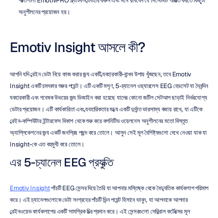
শক্তিশালী EmotivPRO প্ল্যাটফর্ম ব্যবহার করুন এবং মনে রাখবেন যে সিস্টেমটি আয়ত্ত করতে কিছুটা 
অনুশীলনের প্রয়োজন হয়।
Emotiv Insight আসলে কী?
আপনি যদি ব্রেইন ডেটা নিয়ে কাজ করার জন্য একটি ব্যবহারকারী-বান্ধব উপায় খুঁজছেন, তবে Emotiv 
Insight একটি চমৎকার শুরুর পয়েন্ট। এটি একটি মসৃণ, 5-চ্যানেল ওয়্যারলেস EEG হেডসেট যা দৈনন্দিন 
ব্যবহারকারী এবং গবেষক উভয়ের জন্য ডিজাইন করা হয়েছে যাদের কোনো জটিল সেটআপ ছাড়াই নির্ভরযোগ্য 
ডেটার প্রয়োজন। এটি কার্যকারিতা এবং ব্যবহারিকতার মধ্যে একটি দুর্দান্ত ভারসাম্য বজায় রাখে, যা এটিকে 
ব্রেইন-কম্পিউটার ইন্টারফেস বিকাশ থেকে শুরু করে কগনিটিভ ওয়েলনেস অনুশীলনের মতো বিস্তৃত 
অ্যাপ্লিকেশনের জন্য একটি জনপ্রিয় পছন্দ করে তোলে। আসুন সেই মূল বৈশিষ্ট্যগুলো দেখে নেওয়া যাক যা 
Insight-কে এত বহুমুখী করে তোলে।
এর 5-চ্যানেল EEG প্রযুক্তি
Emotiv Insight
 পাঁচটি EEG সেন্সর দিয়ে তৈরি যা আপনার মস্তিষ্ক থেকে বৈদ্যুতিক কার্যকলাপ পরিমাপ 
করে। এই চ্যানেলগুলোকে ডেটা সংগ্রহের পাঁচটি ভিন্ন পয়েন্ট হিসাবে ভাবুন, যা আপনাকে আপনার 
ব্রেইনওয়েভ কার্যকলাপের একটি সামগ্রিক চিত্র প্রদান করে। এই সেন্সরগুলো সেরিব্রাল কর্টেক্সের মূল 