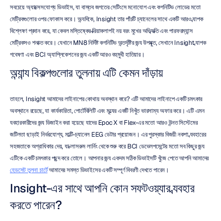
সবচেয়ে অ্যাক্সেসযোগ্য ডিভাইস, যা বাস্তব জগতের সেটিংসে মনোযোগ এবং কগনিটিভ লোডের মতো 
মেট্রিকগুলোর ওপর ফোকাস করে। অন্যদিকে, Insight তার পাঁচটি চ্যানেলের সাথে একটি আরও ব্যাপক 
বিশ্লেষণ প্রদান করে, যা কেবল মস্তিষ্কের ক্রিয়াকলাপই নয় বরং মুখের অভিব্যক্তি এবং পারফরম্যান্স 
মেট্রিকসও শনাক্ত করে। যেখানে MN8 নির্দিষ্ট কগনিটিভ অন্তর্দৃষ্টির জন্য উপযুক্ত, সেখানে Insight ব্যাপক 
গবেষণা এবং BCI অ্যাপ্লিকেশনের জন্য একটি আরও বহুমুখী হাতিয়ার।
অন্যান্য বিকল্পগুলোর তুলনায় এটি কেমন দাঁড়ায়
তাহলে, Insight আমাদের লাইনাপের কোথায় অবস্থান করে? এটি আমাদের লাইনাপে একটি চমৎকার 
অবস্থানে রয়েছে, যা কার্যকারিতা, পোর্টেবিলিটি এবং মূল্যের একটি নিখুঁত ভারসাম্য অফার করে। এটি এমন 
ব্যবহারকারীদের জন্য ডিজাইন করা হয়েছে যাদের Epoc X বা Flex-এর মতো আরও উন্নত সিস্টেমের 
জটিলতা ছাড়াই নির্ভরযোগ্য, মাল্টি-চ্যানেল EEG ডেটার প্রয়োজন। এর পুরস্কার বিজয়ী নকশা ব্যবহারের 
সহজতাকে অগ্রাধিকার দেয়, যা ক্লাসরুম লার্নিং থেকে শুরু করে BCI ডেভেলপমেন্টের মতো সব কিছুর জন্য 
এটিকে একটি চমৎকার পছন্দ করে তোলে। আপনার জন্য একদম সঠিক ডিভাইসটি খুঁজে পেতে আপনি আমাদের 
হেডসেট তুলনা চার্টে
 আমাদের সমস্ত ডিভাইসের একটি সম্পূর্ণ বিবরণী দেখতে পারেন।
Insight-এর সাথে আপনি কোন সফটওয়্যার ব্যবহার 
করতে পারেন?