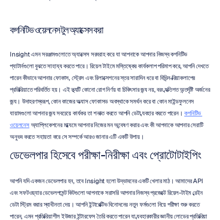
কগনিটিভ ওয়েলনেস টুল অ্যাক্সেস করা
Insight এমন সরঞ্জামগুলোতে অ্যাক্সেস সরবরাহ করে যা আপনাকে আপনার নিজস্ব কগনিটিভ 
প্যাটার্নগুলো বুঝতে সাহায্য করতে পারে। রিয়েল টাইমে মস্তিষ্কের কার্যকলাপ পরিমাপ করে, আপনি দেখতে 
পারেন কীভাবে আপনার ফোকাস, স্ট্রেস এবং রিলাক্সেশনের স্তর সারাদিন ধরে বা বিভিন্ন ক্রিয়াকলাপের 
প্রতিক্রিয়াতে পরিবর্তিত হয়। এই তথ্যটি কোনো রোগ নির্ণয় বা চিকিৎসার জন্য নয়, বরং ব্যক্তিগত অন্তর্দৃষ্টি অর্জনের 
জন্য। উদাহরণস্বরূপ, কোন কাজের অভ্যাস ফোকাসড অবস্থাকে সমর্থন করে বা কোন মাইন্ডফুলনেস 
ব্যায়ামগুলো আপনার জন্য সবচেয়ে কার্যকর তা শনাক্ত করতে আপনি ডেটা ব্যবহার করতে পারেন। 
কগনিটিভ 
ওয়েলনেস
 অ্যাপ্লিকেশনের মাধ্যমে আপনার নিজের মন অন্বেষণ করার এবং কী আপনাকে আপনার সেরাটি 
অনুভব করতে সহায়তা করে সে সম্পর্কে আরও জানার এটি একটি উপায়।
ডেভেলপার হিসেবে পরীক্ষা-নিরীক্ষা এবং প্রোটোটাইপিং
আপনি যদি একজন ডেভেলপার হন, তবে Insight হলো উদ্ভাবনের একটি খেলার মাঠ। আমাদের API 
এবং সফটওয়্যার ডেভেলপমেন্ট কিটগুলো আপনাকে সরাসরি আপনার নিজস্ব প্রজেক্টে রিয়েল-টাইম ব্রেইন 
ডেটা স্ট্রিম করার স্বাধীনতা দেয়। আপনি ইন্টারেক্টিভ বিনোদনের নতুন ফর্মগুলো নিয়ে পরীক্ষা শুরু করতে 
পারেন, এমন প্রতিক্রিয়াশীল ইউজার ইন্টারফেস তৈরি করতে পারেন যা ব্যবহারকারীর জ্ঞানীয় লোডের প্রতিক্রিয়া 