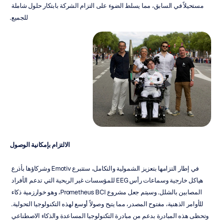
مستحيلاً في السابق، مما يسلط الضوء على التزام الشركة بابتكار حلول شاملة 
للجميع.
الالتزام بإمكانية الوصول
في إطار التزامها بتعزيز الشمولية والتكامل، ستتبرع Emotiv وشركاؤها بأذرع 
هياكل خارجية وسماعات رأس EEG للمؤسسات غير الربحية التي تدعم الأفراد 
المصابين بالشلل. وسيتم جعل مشروع Prometheus BCI، وهو خوارزمية ذكاء 
للأوامر الذهنية، مفتوح المصدر، مما يتيح وصولاً أوسع لهذه التكنولوجيا التحولية. 
وتحظى هذه المبادرة بدعم من مبادرة التكنولوجيا المساعدة والذكاء الاصطناعي 