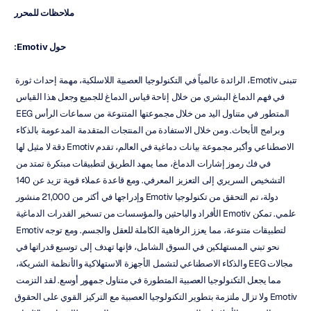
ملاحظات للمحرر
حول Emotiv:
تتبنى Emotiv، الرائدة عالمياً في التكنولوجيا العصبية اللاسلكية، مهمة إحداث ثورة 
في فهم الدماغ البشري من خلال إتاحة قياس الدماغ للجميع وجعل هذا القياس 
المتطور في متناول اليد من خلال مجموعتها المتنوعة من سماعات الرأس EEG 
وبرامج الأبحاث. ومن خلال الاستفادة من المنتجات المتقدمة المدعومة بالذكاء 
الاصطناعي وأكبر مجموعة بيانات دماغية في العالم، تقدم Emotiv دقة لا مثيل لها 
في فك رموز إشارات الدماغ، مما يمهد الطريق لتطبيقات مبتكرة تمتد من 
التشخيص السريري إلى التعزيز المعرفي. ومع قاعدة عملاء قوية تزيد عن 140 
دولة، تم التحقق من تكنولوجيا Emotiv وإدراجها في أكثر من 21,000 منشور 
علمي. تمكن Emotiv الأفراد والباحثين والمؤسسات من تسخير القدرات الدماغية 
لتطبيقات متنوعة، مما يعزز الرفاهية الكاملة للعقل والجسم. ومع توجه Emotiv 
نحو تبني المستهلكين في السوق الشامل، فإنها تهدف إلى توسيع قدراتها في 
مجالات EEG والذكاء الاصطناعي لتشمل الأجهزة الاستهلاكية والأنظمة الشريكة، 
مما يجعل التكنولوجيا العصبية المتطورة في متناول جمهور أوسع. لقد التزمت 
Emotiv ولا تزال ملتزمة بتطوير التكنولوجيا العصبية مع التركيز القوي على الحقوق 