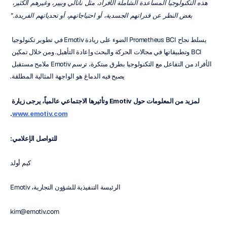
هذه التكنولوجيا المساعدة الشاملة الأفراد، مثل ناتالي وبيير، وغيرهم الكثير، 
بغض النظر عن قدراتهم الجسدية، أو احتياجاتهم، أو تحدياتهم الفريدة."
يسلط نجاح Prometheus BCI الضوء على ريادة Emotiv في تطوير تكنولوجيا 
BCI وتطبيقاتها في مجالات الحركة والبحث وإعادة التأهيل. ومن خلال تمكين 
الأفراد من التفاعل مع التكنولوجيا بطرق مبتكرة، ترسم Emotiv ملامح مستقبل 
يصبح فيه الدماغ هو الواجهة المثالية المطلقة.
لمزيد من المعلومات حول Emotiv وتأثيرها الاجتماعي عالمياً، يرجى زيارة 
.
www.emotiv.com
للتواصل الإعلامي:
كيم أولد
الرئيسة التنفيذية للشؤون التجارية، Emotiv
kim@emotiv.com