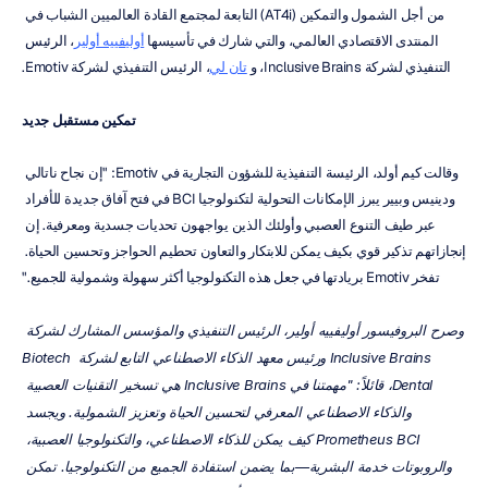
من أجل الشمول والتمكين (AT4i) التابعة لمجتمع القادة العالميين الشباب في 
المنتدى الاقتصادي العالمي، والتي شارك في تأسيسها 
أوليفييه أولير
، الرئيس 
التنفيذي لشركة Inclusive Brains، و 
تان لي
، الرئيس التنفيذي لشركة Emotiv.
تمكين مستقبل جديد
وقالت كيم أولد، الرئيسة التنفيذية للشؤون التجارية في Emotiv: "إن نجاح ناتالي 
ودينيس وبيير يبرز الإمكانات التحولية لتكنولوجيا BCI في فتح آفاق جديدة للأفراد 
عبر طيف التنوع العصبي وأولئك الذين يواجهون تحديات جسدية ومعرفية. إن 
إنجازاتهم تذكير قوي بكيف يمكن للابتكار والتعاون تحطيم الحواجز وتحسين الحياة. 
تفخر Emotiv بريادتها في جعل هذه التكنولوجيا أكثر سهولة وشمولية للجميع."
وصرح البروفيسور أوليفييه أولير، الرئيس التنفيذي والمؤسس المشارك لشركة 
Inclusive Brains ورئيس معهد الذكاء الاصطناعي التابع لشركة Biotech 
Dental، قائلاً: "مهمتنا في Inclusive Brains هي تسخير التقنيات العصبية 
والذكاء الاصطناعي المعرفي لتحسين الحياة وتعزيز الشمولية. ويجسد 
Prometheus BCI كيف يمكن للذكاء الاصطناعي، والتكنولوجيا العصبية، 
والروبوتات خدمة البشرية—بما يضمن استفادة الجميع من التكنولوجيا. تمكن 