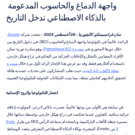
واجهة الدماغ والحاسوب المدعومة 
بالذكاء الاصطناعي تدخل التاريخ
سان فرانسيسكو، كاليفورنيا - 28 أغسطس 2024
 - 
نجحت شركة 
Emotiv
، 
الرائدة عالمياً في تكنولوجيا واجهة الدماغ والحاسوب (BCI)، في دخول التاريخ من 
خلال دورها المحوري في 
مشروع Prometheus BCI
، وهو مبادرة ثورية تمكن 
الأفراد المصابين بالشلل والإعاقات الحركية من التحكم في ذراع هيكل خارجي 
باستخدام أفكارهم فقط. وقد تم عرض هذا الإنجاز الرائد لأول مرة خلال 
مسيرة 
شعلة الألعاب البارالمبية
، حيث تغلب المشاركون على تحديات جسدية هائلة 
لتحقيق أحلامهم كحاملي شعلة، مما يثبت الإمكانات التحولية للتكنولوجيا العصبية.
انتصار للتكنولوجيا والروح الإنسانية
في سابقة هي الأولى من نوعها عالمياً، تصدرت ناتالي لابرجر، المولودة بإعاقة 
حركية دماغية، العناوين عندما تحكمت في ذراع هيكل خارجي بواسطة دماغها خلال 
مسيرة شعلة الألعاب البارالمبية. وباستخدام سماعة الرأس EEG من طراز 
Epoc 
X
 من Emotiv، المقترنة بوكلاء الذكاء الاصطناعي المعرفي متعدد الوسائط 