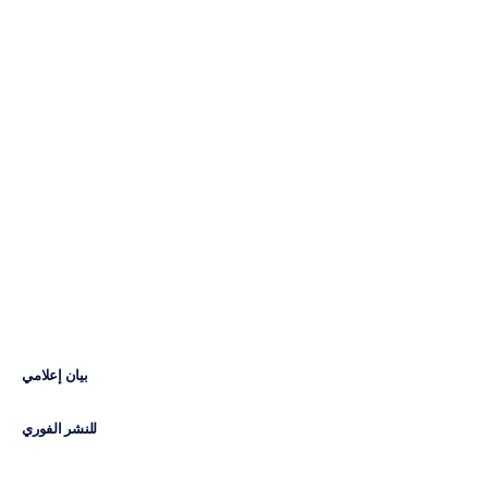
والحاسوب
المدعومة
بالذكاء
الاصطناعي
تدخل
التاريخ
إتش
بي
دوران
تم
التحديث
في
28‏/08‏/2024
بيان إعلامي
للنشر الفوري