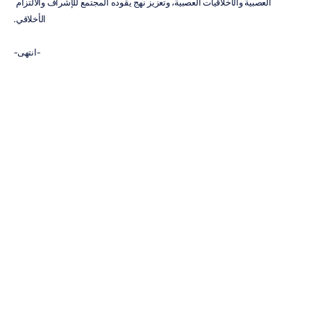
العصبية والأخلاقيات العصبية، وتعزيز نهج يقوده المجتمع للإشراف والالتزام 
الأخلاقي.
-انتهى-
إذا كنتم تمثلون مؤسسة ترغب في الشراكة مع Emotiv من أجل حلول تكنولوجية 
شاملة أو الاستفسار عن التبرعات، يرجى التواصل معنا 
من هنا
.