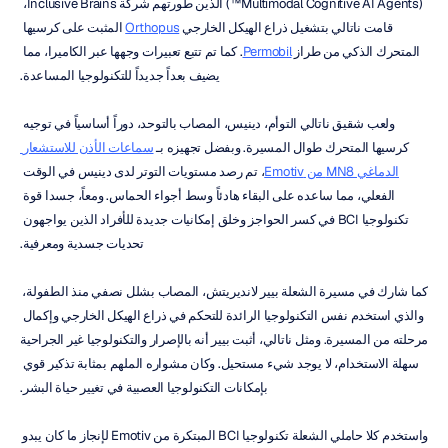
(Multimodal Cognitive AI Agents™) الذين طورتهم شركة Inclusive Brains، 
قامت ناتالي بتشغيل ذراع الهيكل الخارجي 
Orthopus
 المثبت على كرسيها 
المتحرك الذكي من طراز 
Permobil
. كما تم تتبع تعبيرات وجهها عبر الكاميرا، مما 
يضيف بعداً جديداً للتكنولوجيا المساعدة.
ولعب شقيق ناتالي التوأم، دينيس، المصاب بالتوحد، دوراً أساسياً في توجيه 
كرسيها المتحرك طوال المسيرة. وبفضل تجهيزه بـ 
سماعات الأذن للاستشعار 
الدماغي MN8 من Emotiv
، تم رصد مستويات التوتر لدى دينيس في الوقت 
الفعلي، مما ساعده على البقاء هادئاً وسط أجواء الحماس. ومعاً، جسدا قوة 
تكنولوجيا BCI في كسر الحواجز وخلق إمكانيات جديدة للأفراد الذين يواجهون 
تحديات جسدية ومعرفية.
كما شارك في مسيرة الشعلة بيير لانديريتش، المصاب بشلل نصفي منذ الطفولة، 
والذي استخدم نفس التكنولوجيا الرائدة للتحكم في ذراع الهيكل الخارجي وإكمال 
مرحلته من المسيرة. ومثل ناتالي، أثبت بيير أنه بالإصرار والتكنولوجيا غير الجراحية 
سهلة الاستخدام، لا يوجد شيء مستحيل. وكان مشواره الملهم بمثابة تذكير قوي 
بإمكانات التكنولوجيا العصبية في تغيير حياة البشر.
واستخدم كلا حاملي الشعلة تكنولوجيا BCI المبتكرة من Emotiv لإنجاز ما كان يبدو 