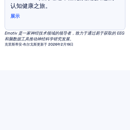
认知健康之旅。
展示
展示
Emotiv 是一家神经技术领域的领导者，致力于通过易于获取的 EEG 
和脑数据工具推动神经科学研究发展。
克里斯蒂安·布尔戈斯
更新于 2026年2月19日
定量脑电图 (qEEG)
EEG伪迹
数十年来，临床医生一直依赖于对脑电图 (EEG)
图形的视觉检查来诊断癫痫或脑病。然而，对于
伪影（Artifacts）是由非大脑活动产生的无用信
脑电Mu节律（EEG Mu Rhythm）
广泛的其他神经和精神疾病，肉眼很难提取出一
号，它们会干扰脑电图（EEG）的视觉解读，并
在不同的脑电波中，有一种数十年来一直吸引着
致、有意义的特征模式。
破坏驱动脑机接口或精神状态监测的算法分析。
定量脑电图 (qEEG) 通过应用信号处理算法填补
脑电图数据
神经科学家的关注，因为它似乎处于行动、感知
了这一空白，这些算法将原始波形转换为丰富的
无论您是在为癫痫标记物读取原始脑电图波形，
EEG 数据提供了从头皮测量到的脑电活动的具
和社交理解的交汇处。
阅读文章
数值特征，例如特定频段的功率、连接性度量，
还是在将数据输入机器学习管道，未被检测到的
有时间敏感性的记录。其价值不仅取决于记录本
Mu 节律是一种在感觉运动皮层上记录到的 8-13
以及与规范数据库的统计学对比。
伪影都可能伪装成病理性波形，或引入降低模型
阅读文章
身，还取决于仔细的采集、透明的处理、妥善的
Hz 振荡，每当我们执行一项动作、观察他人执
性能的方差。
本实用现场指南将带您了解两大类脑电图伪影，
存储以及负责任的解读。
阅读文章
行相同的动作，甚至仅仅是想象执行该动作时，
解释如何识别它们独特的时域特征，并阐述在进
其功率都会降低。这种被称为去同步化的特性，
阅读文章
行任何计算处理之前仍然至关重要的手动清洁步
使 Mu 节律成为模仿、共情以及从口吃到自闭症