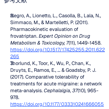
参考文献
Negro, A., Lionetto, L., Casolla, B., Lala, N., 
Simmaco, M., & Martelletti, P. (2011). 
Pharmacokinetic evaluation of 
frovatriptan. 
Expert Opinion on Drug 
Metabolism & Toxicology, 7
(11), 1449-1458. 
https://doi.org/10.1517/17425255.2011.622
265
Thorlund, K., Toor, K., Wu, P., Chan, K., 
Druyts, E., Ramos, E., ... & Goadsby, P. J. 
(2017). Comparative tolerability of 
treatments for acute migraine: a network 
meta-analysis. 
Cephalalgia, 37
(10), 965-
978. 
https://doi.org/10.1177/033310241666055