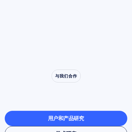
解释如何识别它们独特的时域特征，并阐述在进
其功率都会降低。这种被称为去同步化的特性，
阅读文章
行任何计算处理之前仍然至关重要的手动清洁步
使 Mu 节律成为模仿、共情以及从口吃到自闭症
骤。
等临床疾病研究中的核心角色。
与我们合作
看看当神经科学走出实
验室时有什么可能
用户和产品研究
用户和产品研究