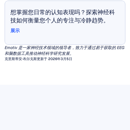
想掌握您日常的认知表现吗？探索神经科
技如何衡量您个人的专注与冷静趋势。
展示
展示
Emotiv 是一家神经技术领域的领导者，致力于通过易于获取的 EEG 
和脑数据工具推动神经科学研究发展。
克里斯蒂安·布尔戈斯
更新于 2026年3月5日
定量脑电图 (qEEG)
EEG伪迹
数十年来，临床医生一直依赖于对脑电图 (EEG)
图形的视觉检查来诊断癫痫或脑病。然而，对于
伪影（Artifacts）是由非大脑活动产生的无用信
脑电Mu节律（EEG Mu Rhythm）
广泛的其他神经和精神疾病，肉眼很难提取出一
号，它们会干扰脑电图（EEG）的视觉解读，并
在不同的脑电波中，有一种数十年来一直吸引着
致、有意义的特征模式。
破坏驱动脑机接口或精神状态监测的算法分析。
定量脑电图 (qEEG) 通过应用信号处理算法填补
脑电图数据
神经科学家的关注，因为它似乎处于行动、感知
了这一空白，这些算法将原始波形转换为丰富的
无论您是在为癫痫标记物读取原始脑电图波形，
EEG 数据提供了从头皮测量到的脑电活动的具
和社交理解的交汇处。
阅读文章
数值特征，例如特定频段的功率、连接性度量，
还是在将数据输入机器学习管道，未被检测到的
有时间敏感性的记录。其价值不仅取决于记录本
Mu 节律是一种在感觉运动皮层上记录到的 8-13
以及与规范数据库的统计学对比。
伪影都可能伪装成病理性波形，或引入降低模型
阅读文章
身，还取决于仔细的采集、透明的处理、妥善的
Hz 振荡，每当我们执行一项动作、观察他人执
性能的方差。
本实用现场指南将带您了解两大类脑电图伪影，
存储以及负责任的解读。
阅读文章
行相同的动作，甚至仅仅是想象执行该动作时，