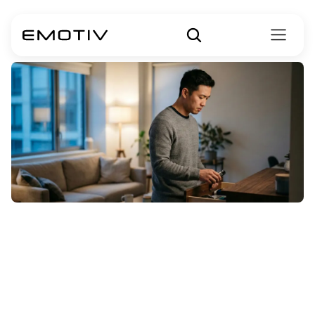
Liệu
cần
sa
có
gây
mất
trí
nhớ
không?