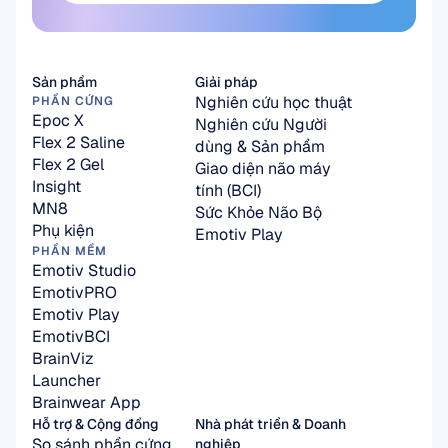
Đăng ký tại đây
Sản phẩm
Giải pháp
Nghiên cứu học thuật
PHẦN CỨNG
Epoc X
Nghiên cứu Người 
Flex 2 Saline
dùng & Sản phẩm
Flex 2 Gel
Giao diện não máy 
Insight
tính (BCI)
MN8
Sức Khỏe Não Bộ
Phụ kiện
Emotiv Play
PHẦN MỀM
Emotiv Studio
EmotivPRO
Emotiv Play
EmotivBCI
BrainViz
Launcher
Brainwear App
Hỗ trợ & Cộng đồng
Nhà phát triển & Doanh 
So sánh phần cứng
nghiệp