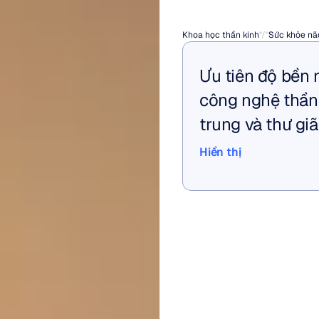
bạn?
Khoa học thần kinh
"/"
Sức khỏe nã
Ưu tiên độ bền 
công nghệ thần 
trung và thư gi
Hiển thị
Hiển thị