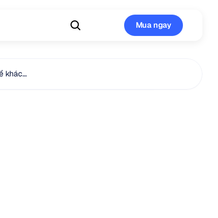
Mua ngay
Mua ngay
 khác...
g
mất
trí
nhớ
ật
số
đang
eo
não
của