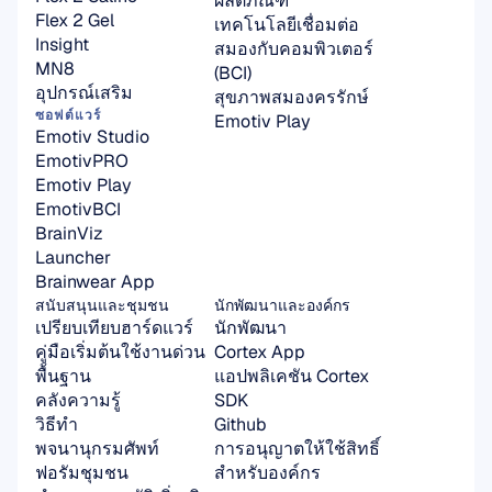
ผลิตภัณฑ์
Flex 2 Gel
เทคโนโลยีเชื่อมต่อ
Insight
สมองกับคอมพิวเตอร์ 
MN8
(BCI)
อุปกรณ์เสริม
สุขภาพสมองครรักษ์
ซอฟต์แวร์
Emotiv Play
Emotiv Studio
EmotivPRO
Emotiv Play
EmotivBCI
BrainViz
Launcher
Brainwear App
สนับสนุนและชุมชน
นักพัฒนาและองค์กร
เปรียบเทียบฮาร์ดแวร์
นักพัฒนา
คู่มือเริ่มต้นใช้งานด่วน
Cortex App
พื้นฐาน
แอปพลิเคชัน Cortex 
คลังความรู้
SDK
วิธีทำ
Github
พจนานุกรมศัพท์
การอนุญาตให้ใช้สิทธิ์
ฟอรัมชุมชน
สำหรับองค์กร