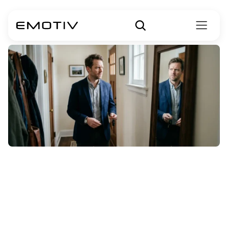
Qual
é
o
primeiro
sinal
da
doença
de
Huntington?