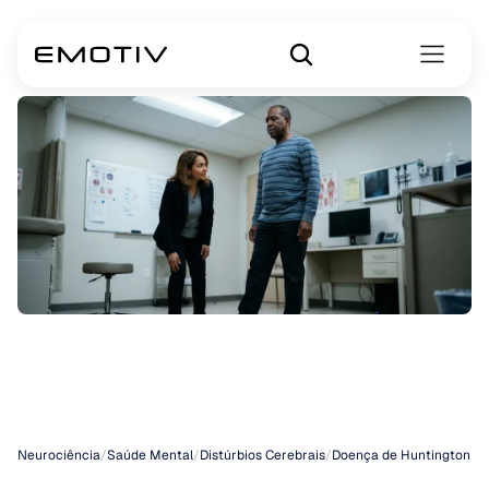
Doença
de
Huntington
Neurociência
/
Saúde Mental
/
Distúrbios Cerebrais
/
Doença de Huntington