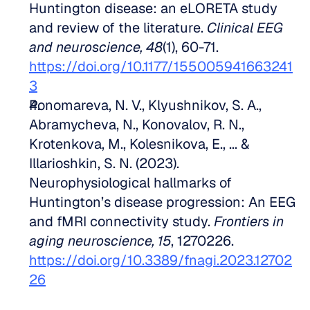
Huntington disease: an eLORETA study 
and review of the literature. 
Clinical EEG 
and neuroscience, 48
(1), 60-71. 
https://doi.org/10.1177/155005941663241
3
Ponomareva, N. V., Klyushnikov, S. A., 
Abramycheva, N., Konovalov, R. N., 
Krotenkova, M., Kolesnikova, E., ... & 
Illarioshkin, S. N. (2023). 
Neurophysiological hallmarks of 
Huntington’s disease progression: An EEG 
and fMRI connectivity study. 
Frontiers in 
aging neuroscience, 15
, 1270226. 
https://doi.org/10.3389/fnagi.2023.12702
26