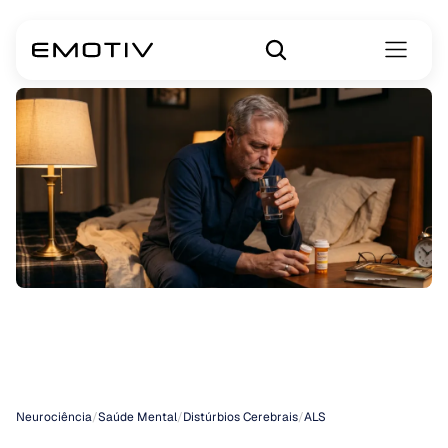
Medicamentos
para
a
ELA
Neurociência
/
Saúde Mental
/
Distúrbios Cerebrais
/
ALS