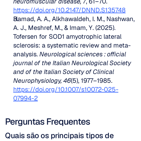
neuromuscular disease, 7
, 61–70. 
https://doi.org/10.2147/DNND.S135748
Hamad, A. A., Alkhawaldeh, I. M., Nashwan, 
A. J., Meshref, M., & Imam, Y. (2025). 
Tofersen for SOD1 amyotrophic lateral 
sclerosis: a systematic review and meta-
analysis. 
Neurological sciences : official 
journal of the Italian Neurological Society 
and of the Italian Society of Clinical 
Neurophysiology, 46
(5), 1977–1985. 
https://doi.org/10.1007/s10072-025-
07994-2
Perguntas Frequentes
Quais são os principais tipos de 